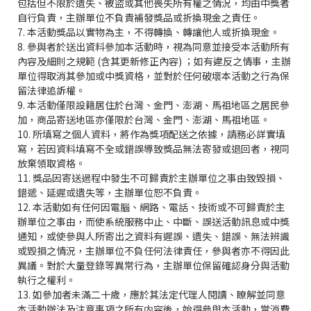
包括但不限於遺失、被盜或其他喪失所有權之情況，均由中獎者
自行負責，主辦單位不負責補發獎品或折換現金之責任。
7. 本活動獎品以實物為主，不得轉換、轉讓他人或折換現金。
8. 參與者於送出資料參加本活動時，視為同意並接受本活動所有
內容及細則之規範 (含其更新修正內容) ；如有違反之情事，主辦
單位得取消其參加或中獎資格，並對於任何破壞本活動之行為保
留法律追訴權。
9. 本活動僅限設籍居住於台灣、金門、澎湖、馬祖地區之居民參
加，商品寄送地區亦僅限於台灣、金門、澎湖、馬祖地區。
10. 所填寫之個人資料，將作為獎項配送之依據，請務必詳實填
寫，若因資料填寫不全或錯誤導致獎品無法寄發或退回者，視同
放棄領取資格。
11. 獎品因寄送過程中發生不可歸責於主辦單位之事由致毀損、
錯遞、延遲或遺失等，主辦單位恕不負責。
12. 本活動如有任何因電腦、網路、電話、技術或不可歸責於主
辦單位之事由，而使系統服務中止、中斷、誤送活動訊息或中獎
通知，或使參與人所寄出之資料有遲誤、遺失、錯誤、無法辨識
或毀損之情況，主辦單位不負任何法律責任，參與者亦不得因此
異議。對於大量登錄等異常行為，主辦單位保留確認身分與活動
執行之權利。
13. 如參加者未滿二十歲，應於其法定代理人閱讀、瞭解並同意
本活動辦法及注意事項之所有内容後，始得參與本活動，當消費