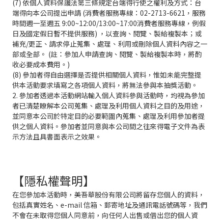
(7) 依個人資料保護法第三條規定台端得行使之權利及方式：台
端得向本公司提出申請 (消費者服務專線：02-2713-6621，服務
時間週一至週五 9:00~12:00/13:00~17:00消費者服務專線，例假
日及國定假日暫不提供服務) ，以查詢、閱覽、製給複製本；或
補充/更正、請求停止蒐集、處理、利用或刪除個人資料內容之一
部或全部。 (註：參加人申請查詢、閱覽、製給複製本時，將酌
收必要成本費用。)
(8) 參加者得自由選擇是否提供相關個人資料，惟如未能完整提
供本活動要求填寫之各項個人資料，將無法參與本抽獎活動。
2. 參加者透過本活動網站輸入個人資料參與活動時，均視為參加
者已清楚瞭解本公司蒐集、處理及利用個人資料之目的及用途，
並同意本公司於特定目的必要範圍內蒐集、處理及利用參加者提
供之個人資料。參加者並同意與本公司間之往來得電子文件為表
示方法且具書面表示之效果。
【隱私權聲明】
在您參加本活動時，美吾華股份有限公司將留存您個人的資料，
包括真實姓名、e-mail 信箱、郵寄地址及通訊電話號碼等，我們
不會在未取得您個人同意前，向任何人出售或借出您的個人資