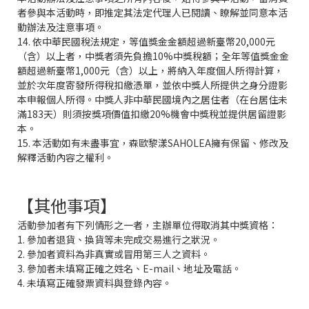
者參與本活動時，即推定其法定代理人已閱讀、瞭解並同意本活
動辦法及注意事項。
14. 依中華民國稅法規定，等值獎金金額超過新臺幣20,000元
（含）以上者，中獎者須先負擔10%中獎稅額；全年等值獎金金
額超過新臺幣1,000元（含）以上，將納入年度個人所得計算，
並於次年度寄發所得稅扣繳憑單，並依中獎人所提供之身分證影
本申報個人所得。中獎人非中華民國境內之居住者（在台居住未
滿183天）則須按獎項價值扣繳20%機會中獎稅並提供居留證影
本。
15. 本活動如有未盡事宜，森歐黎漾SAHOLEA擁有保留、修改及
解釋活動內容之權利。
【其他事項】
活動參加者有下列情形之一者，主辦單位得取消其中獎資格：
1. 參加者退貨、換貨等未完成交易進行之狀況。
2. 參加者資料為非真實或冒用第三人之資料。
3. 參加者未填寫正確之姓名、E-mail、地址及電話。
4. 未填寫正確發票資料與登錄內容。