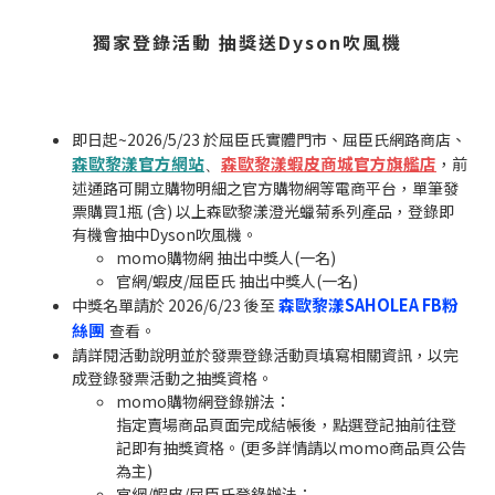
獨家登錄活動 抽獎送Dyson吹風機
即日起~2026/5/23 於屈臣氏實體門市、屈臣氏網路商店、
森歐黎漾官方網站
森歐黎漾蝦皮商城官方旗艦店
，前
、
述通路可開立購物明細之官方購物網等電商平台，單筆發
票購買1瓶 (含) 以上森歐黎漾澄光蠟菊系列產品，登錄即
有機會抽中Dyson吹風機。
momo購物網 抽出中獎人(一名)
官網/蝦皮/屈臣氏 抽出中獎人(一名)
森歐黎漾SAHOLEA FB粉
中獎名單請於 2026/6/23 後至
絲團
查看。
請詳閱活動說明並於發票登錄活動頁填寫相關資訊，以完
成登錄發票活動之抽獎資格。
momo購物網登錄辦法：
指定賣場商品頁面完成結帳後，點選登記抽前往登
記即有抽獎資格。(更多詳情請以momo商品頁公告
為主)
官網/蝦皮/屈臣氏登錄辦法：