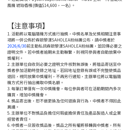
風機 琥珀香檳(價值$14,600，一名) 。
【注意事項】
1. 活動將以電腦隨機方式進行抽獎，中獎名單及兌獎相關注意事
項將一併公佈於森歐黎漾SAHOLEA粉絲團公布，請中獎者於
2026/6/30
前主動私訊森歐黎漾SAHOLEA粉絲團，並回傳必要之
證明文件。若中獎者逾期未主動聯繫，則視同參與者自動放棄中
獎權利。
2. 主辦單位自收到必要之證明文件核對無誤後，將贈品寄送至中
獎者參加活動時登錄之地址，若因地址登錄有誤或不完整使獎品
退回，視同放棄中獎權利，不再另行通知，主辦單位將以電腦隨
機方式另行抽出備取中獎名額。
3. 每筆訂單僅有一次中獎機會，每位參與者可在活動期間內多次
購買，增加中獎機會。
4. 獎品寄出後，恕不做更換及任何退換貨行為，中獎者不得因此
異議。
5. 主辦單位不對獎品負擔任何瑕疵擔保責任及產品製造人或企業
經營者責任。
6. 中獎者一旦簽收獎品後，獎品之所有權將移轉與中獎者，所有