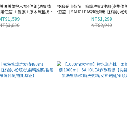
護洗護氣墊木梳4件組(洗髮精
極緞光山茶花｜修護洗髮3件組(密集修
潤修護任選)＋髮膜＋原木氣墊按摩
任選) ｜SAHOLEA森歐黎漾【修護小粉
｜SAHOLEA森歐黎漾【修護小粉
薦/香氛洗髮精/修護洗髮精/縮毛
NT$1,599
NT$1,299
氛洗髮精/修護洗髮精/縮毛矯正】
NT$3,830
NT$2,940