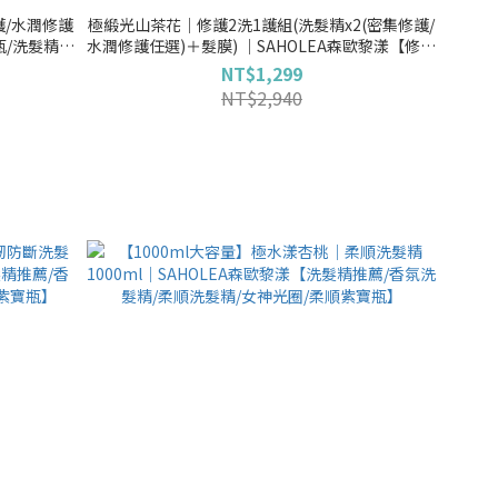
護/水潤修護
極緞光山茶花｜修護2洗1護組(洗髮精x2(密集修護/
瓶/洗髮精推
水潤修護任選)＋髮膜) ｜SAHOLEA森歐黎漾【修護
矯正】
小粉瓶/洗髮精推薦/香氛洗髮精/修護洗髮精/縮毛矯
NT$1,299
正】
NT$2,940