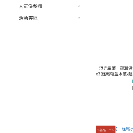
人氣洗髮精
活動專區
澄光蠟菊｜蓬潤保
x3(蓬鬆輕盈水感/
3洗木梳組｜SAHO
洗髮精/蓬鬆洗髮精
✨新品上市✨