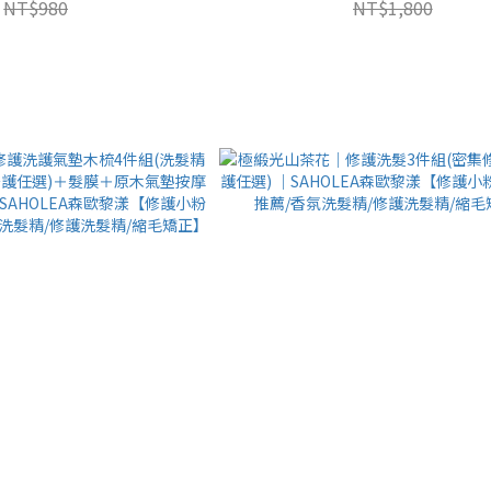
NT$980
NT$1,800