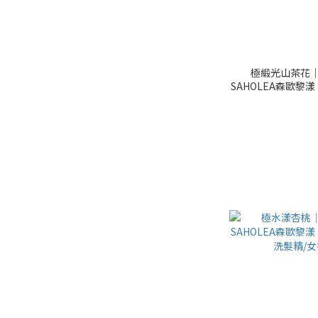
極緞光山茶花｜
SAHOLEA森歐黎
洗髮精/