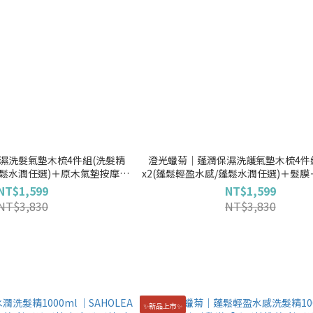
濕洗髮氣墊木梳4件組(洗髮精
澄光蠟菊｜蓬潤保濕洗護氣墊木梳4件
蓬鬆水潤任選)＋原木氣墊按摩梳)
x2(蓬鬆輕盈水感/蓬鬆水潤任選)＋髮
LEA森歐黎漾【洗髮精推薦/香氛
按摩梳) 2洗1護木梳組｜SAHOLEA森
NT$1,599
NT$1,599
/保濕洗髮精/橘色洗髮精/蓬鬆小
精推薦/香氛洗髮精/蓬鬆洗髮精/保濕洗
NT$3,830
NT$3,830
橘瓶】
髮精/蓬鬆小橘瓶】
✨新品上市✨