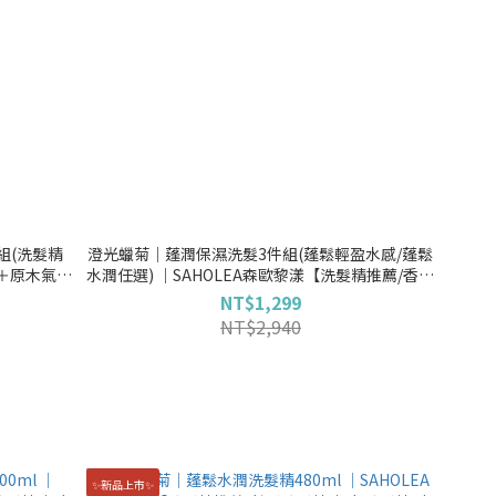
組(洗髮精
澄光蠟菊｜蓬潤保濕洗髮3件組(蓬鬆輕盈水感/蓬鬆
膜＋原木氣墊
水潤任選) ｜SAHOLEA森歐黎漾【洗髮精推薦/香氛
歐黎漾【洗髮
洗髮精/蓬鬆洗髮精/保濕洗髮精/橘色洗髮精/蓬鬆小
NT$1,299
髮精/橘色洗
橘瓶】
NT$2,940
✨新品上市✨