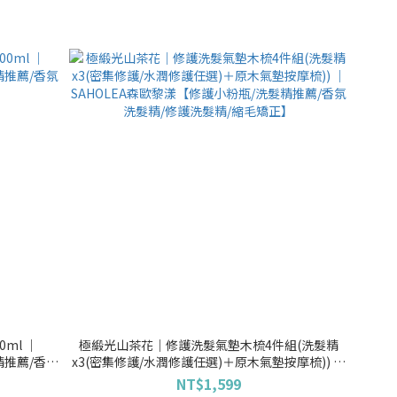
ml ｜
極緞光山茶花｜修護洗髮氣墊木梳4件組(洗髮精
精推薦/香氛
x3(密集修護/水潤修護任選)＋原木氣墊按摩梳)) ｜
】
SAHOLEA森歐黎漾【修護小粉瓶/洗髮精推薦/香氛
NT$1,599
洗髮精/修護洗髮精/縮毛矯正】