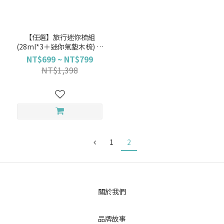
【任選】旅行迷你梳組
(28ml*3＋迷你氣墊木梳) 旅
行木梳組｜SAHOLEA森歐黎
NT$699 ~ NT$799
漾【梳子/按摩梳/頭皮按摩
NT$1,398
梳/旅行組】
1
2
關於我們
品牌故事