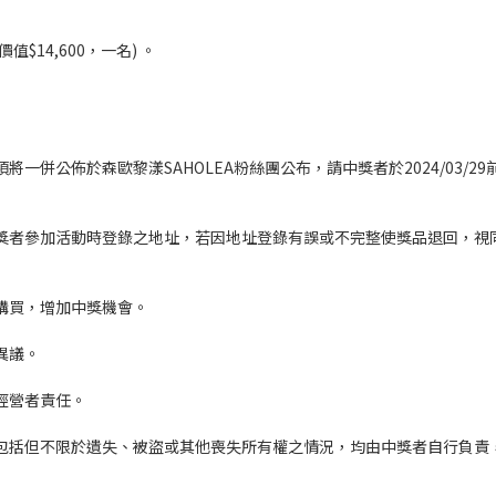
(價值$14,600，一名) 。
一併公佈於森歐黎漾SAHOLEA粉絲團公布，請中獎者於2024/03/2
中獎者參加活動時登錄之地址，若因地址登錄有誤或不完整使獎品退回，
次購買，增加中獎機會。
異議。
經營者責任。
有包括但不限於遺失、被盜或其他喪失所有權之情況，均由中獎者自行負