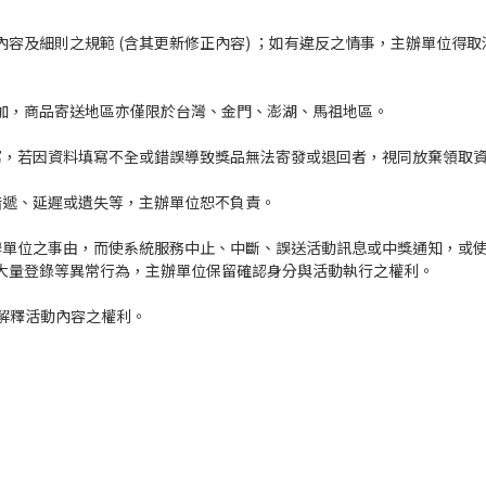
有內容及細則之規範 (含其更新修正內容) ；如有違反之情事，主辦單位
參加，商品寄送地區亦僅限於台灣、金門、澎湖、馬祖地區。
填寫，若因資料填寫不全或錯誤導致獎品無法寄發或退回者，視同放棄領取
、錯遞、延遲或遺失等，主辦單位恕不負責。
主辦單位之事由，而使系統服務中止、中斷、誤送活動訊息或中獎通知，或
大量登錄等異常行為，主辦單位保留確認身分與活動執行之權利。
及解釋活動內容之權利。