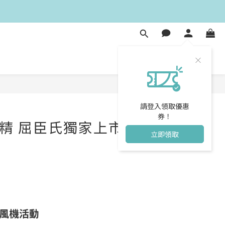
請登入領取優惠
券！
洗髮精 屈臣氏獨家上市】登錄購買
立即領取
吹風機活動