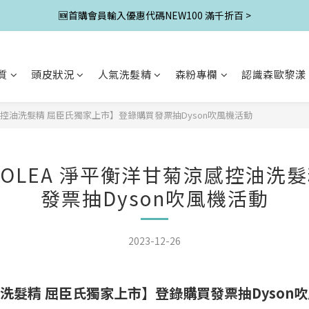
🆕首購會員輸入優惠代碼NEW100 滿千折百 >
質
頭皮狀況
人氣洗髮精
森粉專欄
認識森歐黎漾
涼感控油洗髮精 屈臣氏獨家上市】登錄購買發票抽Dyson吹風機活動
HOLEA 淨平衡洋甘菊涼感控油
發票抽Dyson吹風機活動
2023-12-26
油洗髮精 屈臣氏獨家上市】登錄購買發票抽Dyson