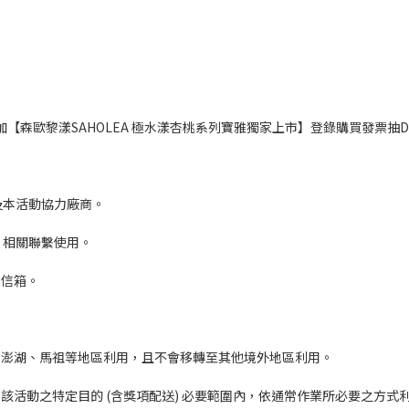
森歐黎漾SAHOLEA 極水漾杏桃系列寶雅獨家上市】登錄購買發票抽D
 及本活動協力廠商。
) 相關聯繫使用。
件信箱。
。
門、澎湖、馬祖等地區利用，且不會移轉至其他境外地區利用。
理該活動之特定目的 (含獎項配送) 必要範圍內，依通常作業所必要之方式