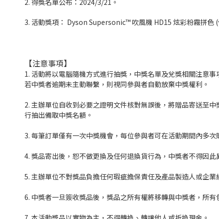
2. 得獎名單公布：2024/3/21。
3. 活動獎項： Dyson Supersonic™ 吹風機 HD15 炫彩粉霧拼色 
【注意事項】
1. 活動將以電腦隨機方式進行抽獎，中獎名單及兌獎相關注意事項將
若中獎者逾期未主動聯繫，則視同參與者自動放棄中獎權利。
2. 主辦單位自收到必要之證明文件核對無誤後，將贈品寄送至
行抽出備取中獎名額。
3. 每筆訂單僅有一次中獎機會，每位參與者可在活動期間內多
4. 獎品寄出後，恕不做更換及任何退換貨行為，中獎者不得因此
5. 主辦單位不對獎品負擔任何瑕疵擔保責任及產品製造人或企業
6. 中獎者一旦簽收獎品後，獎品之所有權將移轉與中獎者，所
7. 本活動獎品以實物為主，不得轉換、轉讓他人或折換現金。