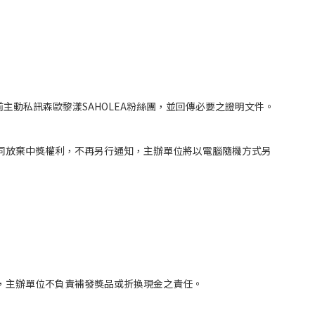
9前主動私訊森歐黎漾SAHOLEA粉絲團，並回傳必要之證明文件。
視同放棄中獎權利，不再另行通知，主辦單位將以電腦隨機方式另
責，主辦單位不負責補發獎品或折換現金之責任。