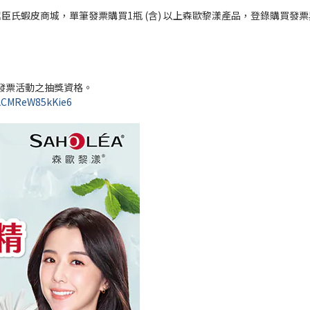
商店、屈臣氏蝦皮商城，單筆發票購買1瓶 (含) 以上森歐黎漾產品，登錄購買發
發票活動之抽獎資格。
NACMReW85kKie6