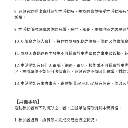
8. 參與者於送出資料參加本活動時，視為同意並接受本活動所
訴權。
9. 本活動僅限設籍居住於台灣、金門、澎湖、馬祖地區之居民
10. 所填寫之個人資料，將作為獎項配送之依據，請務必詳實
11. 獎品因寄送過程中發生不可歸責於主辦單位之事由致毀損
12. 本活動如有任何因電腦、網路、電話、技術或不可歸責於
況，主辦單位不負任何法律責任，參與者亦不得因此異議。對於
13. 本活動如有未盡事宜，森歐黎漾SAHOLEA擁有保留、修改
【其他事項】
活動參加者有下列情形之一者，主辦單位得取消其中獎資格：
1. 參加者退貨、換貨等未完成交易進行之狀況。