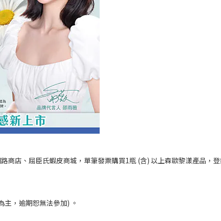
、屈臣氏網路商店、屈臣氏蝦皮商城，單筆發票購買1瓶 (含) 以上森歐黎漾產品，
腦時間為主，逾期恕無法參加) 。