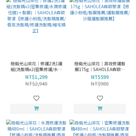
極緞光山茶花｜修護2洗1護
極緞光山茶花｜高效修護髮
組(洗髮精x2(密集修護/水潤
膜175g｜SAHOLEA森歐黎
修護任選)＋髮膜) ｜
漾【修護小粉瓶/髮膜推薦/護
NT$1,299
NT$599
SAHOLEA森歐黎漾【修護小
髮膜推薦/沙龍護髮膜推薦】
NT$2,940
NT$980
粉瓶/洗髮精推薦/香氛洗髮
精/修護洗髮精/縮毛矯正】