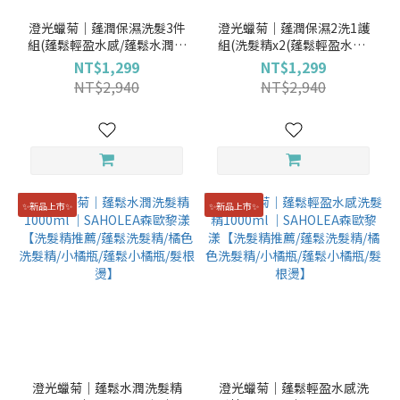
澄光蠟菊｜蓬潤保濕洗髮3件
澄光蠟菊｜蓬潤保濕2洗1護
組(蓬鬆輕盈水感/蓬鬆水潤任
組(洗髮精x2(蓬鬆輕盈水感/
選) ｜SAHOLEA森歐黎漾
蓬鬆水潤任選)＋髮膜) ｜
NT$1,299
NT$1,299
【洗髮精推薦/香氛洗髮精/蓬
SAHOLEA森歐黎漾【洗髮精
NT$2,940
NT$2,940
鬆洗髮精/保濕洗髮精/橘色洗
推薦/香氛洗髮精/蓬鬆洗髮
髮精/蓬鬆小橘瓶】
精/保濕洗髮精/橘色洗髮精/
蓬鬆小橘瓶】
✨新品上市✨
✨新品上市✨
澄光蠟菊｜蓬鬆水潤洗髮精
澄光蠟菊｜蓬鬆輕盈水感洗