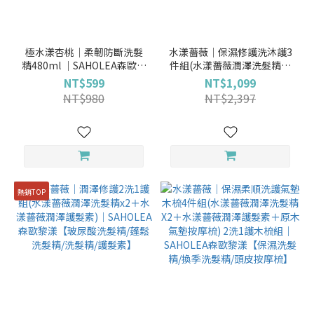
極水漾杏桃｜柔韌防斷洗髮
水漾薔薇│保濕修護洗沐護3
精480ml ｜SAHOLEA森歐黎
件組(水漾薔薇潤澤洗髮精＋
漾【洗髮精推薦/香氛洗髮精/
水漾薔薇潤澤護髮素＋水漾
NT$599
NT$1,099
柔順洗髮精/女神光圈/柔順紫
薔薇淨白沐浴露)｜
NT$980
NT$2,397
寶瓶】
SAHOLEA森歐黎漾【保濕洗
髮精/養髮素/保濕沐浴露】
熱銷TOP