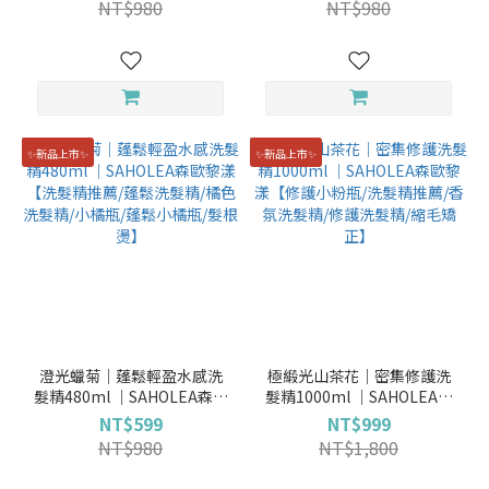
NT$980
NT$980
瓶/髮根燙】
瓶/髮根燙】
✨新品上市✨
✨新品上市✨
澄光蠟菊｜蓬鬆輕盈水感洗
極緞光山茶花｜密集修護洗
髮精480ml ｜SAHOLEA森歐
髮精1000ml ｜SAHOLEA森
黎漾【洗髮精推薦/蓬鬆洗髮
歐黎漾【修護小粉瓶/洗髮精
NT$599
NT$999
精/橘色洗髮精/小橘瓶/蓬鬆
推薦/香氛洗髮精/修護洗髮
NT$980
NT$1,800
小橘瓶/髮根燙】
精/縮毛矯正】