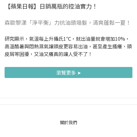
【蘋果日報】日銷萬瓶的控油實力！
森歐黎漾「淨平衡」力抗油頭塌髮，清爽蓬鬆一夏！
研究顯示，氣溫每上升攝氏1℃，就出油量就會增加10%，
高溫酷暑與悶熱濕氣讓頭皮更容易出油，甚至產生搔癢、頭
皮屑等困擾，又油又癢真的讓人受不了！
瀏覽更多 ➤
關於我們