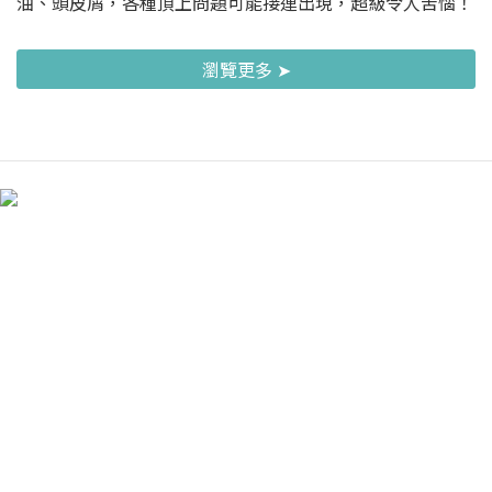
油、頭皮屑，各種頂上問題可能接連出現，超級令人苦惱！
瀏覽更多 ➤