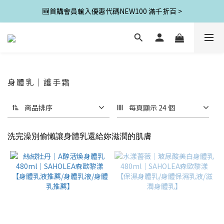
🆕首購會員輸入優惠代碼NEW100 滿千折百 >
身體乳｜護手霜
商品排序
每頁顯示 24 個
洗完澡別偷懶讓身體乳還給妳滋潤的肌膚