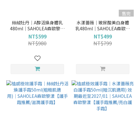
售完
絲絨牡丹│A醇活煥身體乳
水漾薔薇│玻尿酸美白身體
480ml│SAHOLEA森歐黎漾
乳480ml｜SAHOLEA森歐黎
【身體乳液推薦/身體乳液/身
漾【保濕身體乳/身體保濕乳
NT$599
NT$499
體乳推薦】
液/滋潤身體乳】
NT$980
NT$799