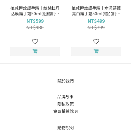
植感極效護手霜│絲絨牡丹
植感極效護手霜│水漾薔薇
活煥護手霜50ml(粗糙肌適
亮白護手霜50ml(暗沉肌適
用)│SAHOLEA森歐黎漾
用) 效期最近至2027/01｜
NT$599
NT$499
【護手霜推薦/滋潤護手霜】
SAHOLEA森歐黎漾【護手霜
NT$980
NT$799
推薦/亮白護手霜】
關於我們
品牌故事
隱私政策
會員權益說明
購物說明