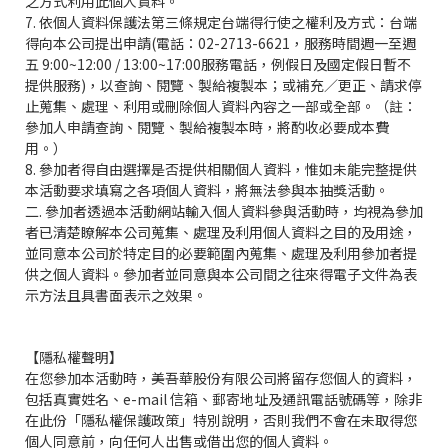
之方式利用此個人資料。
7. 依個人資料保護法第三條規定台端得行使之權利及方式：台端
得向本公司提出申請(電話：02-2713-6621，服務時間週一至週
五 9:00~12:00 / 13:00~17:00服務電話，例假日及國定假日暫不
提供服務)，以查詢、閱覽、製給複製本；或補充／更正、請求停
止蒐集、處理、利用或刪除個人資料內容之一部或全部。（註：
參加人申請查詢、閱覽、製給複製本時，將酌收必要成本費
用。）
8. 參加者得自由選擇是否提供相關個人資料，惟如未能完整提供
本活動要求填寫之各項個人資料，將無法參與本抽獎活動。
二. 參加者透過本活動網站輸入個人資料參與活動時，均視為參加
者已清楚瞭解本公司蒐集、處理及利用個人資料之目的及用途，
並同意本公司於特定目的必要範圍內蒐集、處理及利用參加者提
供之個人資料。參加者並同意與本公司間之往來得電子文件為表
示方法且具書面表示之效果。
【隱私權聲明】
在您參加本活動時，美吾華股份有限公司將留存您個人的資料，
包括真實姓名、e-mail 信箱、郵寄地址及通訊電話號碼等，除非
在此份「隱私權保護政策」特別說明，否則我們不會在未取得您
個人同意前，向任何人出售或借出您的個人資料。