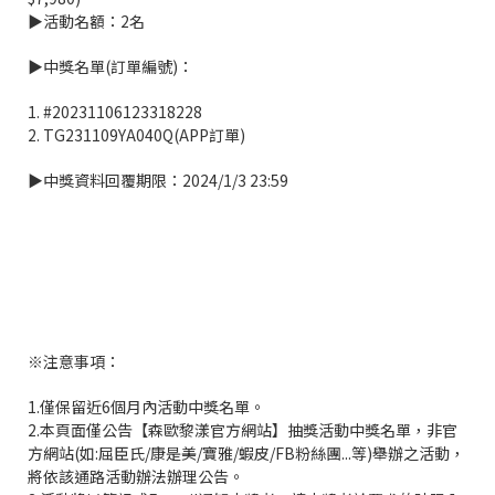
▶活動名額：2名
▶中獎名單(訂單編號)：
1. #20231106123318228
2. TG231109YA040Q(APP訂單)
▶中獎資料回覆期限：2024/1/3 23:59
※注意事項：
1.僅保留近6個月內活動中獎名單。
2.本頁面僅公告【森歐黎漾官方網站】抽獎活動中獎名單，非官
方網站(如:屈臣氏/康是美/寶雅/蝦皮/FB粉絲團...等)舉辦之活動，
將依該通路活動辦法辦理公告。