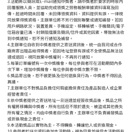
3.活動將以簡訊或E-mail通知中獎者，請中獎者於要求的時限內
回覆服務人員，並協助完成領獎之勞務報酬單據資料填寫及回
傳。超過時間未回覆、未回傳領獎資料、資料提供有誤，一律視
同放棄得獎資格，主辦單位將不另行個別聯繫或通知補發。若因
用戶網路狀況、裝置差異、手機設定、移轉帳號、手機簡訊/電子
信箱容量已滿、封鎖阻擋廣告簡訊/信件或其他因素，導致無法收
到中獎通知，恕不另行通知及補發。
4.主辦單位自收到中獎者提供之寄送資訊後，統一由我司或合作
廠商寄出贈品給得獎者，若因地址登錄有誤或不全使獎品無法送
達或退回，視同放棄中獎權利，不再另行通知。
5.每筆訂單編號有一次中獎機會，每位參與者可在活動期間內多
次下單，增加中獎機會，每位參與者中獎次數不限。
6.獎品寄出後，恕不做更換及任何退換貨行為，中獎者不得因此
異議。
7.主辦單位不對獎品負擔任何瑕疵擔保責任及產品製造人或企業
經營者責任。
8.依中獎者提供之寄送地址一旦送達並經簽收獎品後，獎品之所
有權將移轉與中獎者，所有包括但不限於遺失、被盜或其他喪失
所有權之情況，均由中獎者自行負責，主辦單位不負責補發獎品
或折換現金之責任。
9.本活動獎品以實物為主，不得轉換、轉讓他人或折換現金。
10.參與者於送出資料參加本活動時，視為同意並接受本活動所有