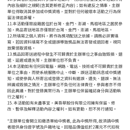
內容及細則之規範(含其更新修正內容)；如有違反之情事，主辦
單位得取消其參加或中獎資格，並對於任何破壞本活動之行為保
留法律追訴權。
11.本活動僅限設籍居住於台灣、金門、澎湖、馬祖地區之居民參
加，商品寄送地區亦僅限於台灣、金門、澎湖、馬祖地區。
12.所填寫之個人資料，將作為獎項配送之依據，請務必詳實填
寫，若因資料填寫不全或錯誤導致獎品無法寄發或退回者，視同
放棄領取資格。
13.獎品因寄送過程中發生不可歸責於主辦單位之事由致毀損、錯
遞、延遲或遺失等，主辦單位恕不負責。
14.本活動如有任何因電腦、網路、電話、技術或不可歸責於主辦
單位之事由，而使系統服務中止、中斷、誤送活動訊息或中獎通
知，或使參與人所寄出或登錄之資料有遲誤、遺失、錯誤、無法
辨識或毀損之情況，主辦單位不負任何法律責任，參與者亦不得
因此異議。對於登錄異常行為，主辦單位保留確認身分與活動執
行之權利。
15. 本活動如有未盡事宜，美吾華股份有限公司擁有保留、修
改、暫停及解釋活動內容之權利。如有更動，恕不另行通知。
*主辦單位會開立扣繳憑單給中獎者, 此為中獎所得, 故須請中獎
者提供身份證字號及戶籍地址。因贈品價值低於2萬元不代扣稅