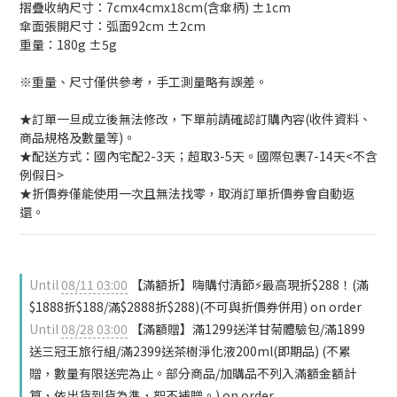
摺疊收納尺寸：7cmx4cmx18cm(含傘柄) ±1cm
傘面張開尺寸：弧面92cm ±2cm
重量：180g ±5g
※重量、尺寸僅供參考，手工測量略有誤差。
★訂單一旦成立後無法修改，下單前請確認訂購內容(收件資料、
商品規格及數量等)。
★配送方式：國內宅配2-3天；超取3-5天。國際包裹7-14天<不含
例假日>
★折價券僅能使用一次且無法找零，取消訂單折價券會自動返
還。
Until
08/11 03:00
【滿額折】嗨購付清節⚡最高現折$288！(滿
$1888折$188/滿$2888折$288)(不可與折價券併用) on order
Until
08/28 03:00
【滿額贈】滿1299送洋甘菊體驗包/滿1899
送三冠王旅行組/滿2399送茶樹淨化液200ml(即期品) (不累
贈，數量有限送完為止。部分商品/加購品不列入滿額金額計
算，依出貨到貨為準，恕不補贈。) on order