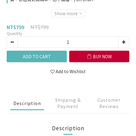
Show more
NT$799
NT$799
Quantity
ADD TO CART
BUY NOW
Add to Wishlist
Shipping &
Customer
Description
Payment
Reviews
Description