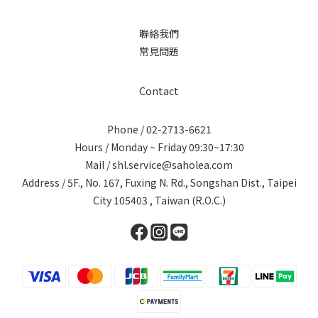
聯絡我們
常見問題
Contact
Phone / 02-2713-6621
Hours / Monday ~ Friday 09:30~17:30
Mail / shl.service@saholea.com
Address / 5F., No. 167, Fuxing N. Rd., Songshan Dist., Taipei
City 105403 , Taiwan (R.O.C.)