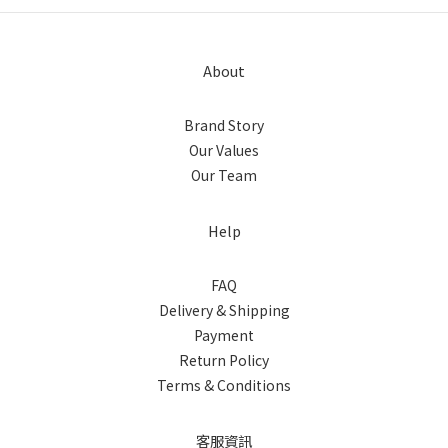
About
Brand Story
Our Values
Our Team
Help
FAQ
Delivery & Shipping
Payment
Return Policy
Terms & Conditions
客服資訊