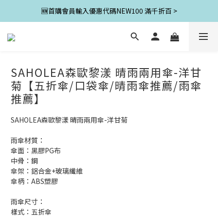
🆕首購會員輸入優惠代碼NEW100 滿千折百 >
SAHOLEA森歐黎漾 晴雨兩用傘-洋甘
菊【五折傘/口袋傘/晴雨傘推薦/雨傘
推薦】
SAHOLEA森歐黎漾 晴雨兩用傘-洋甘菊
雨傘材質：
傘面：黑膠PG布
中骨：鋼
傘架：鋁合金+玻璃纖維
傘柄：ABS塑膠
雨傘尺寸：
樣式：五折傘