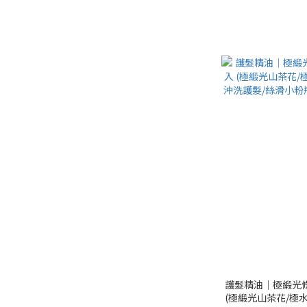
護髮精油│極緞光修護
(極緞光山茶花/極