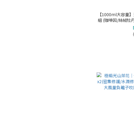
【1000ml大容
組 (咖啡因/絲絨牡
髮精任選2入＋TES
｜SA