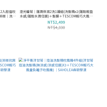
選2入超值吹
澄光蠟菊｜蓬潤保濕2洗1護組(洗髮精x2(蓬鬆輕盈
衡茶樹｜洗髮
水感/蓬鬆水潤任選)＋髮膜＋TESCOM輕巧大風量​
輕巧大風量​
負離子吹風機) ｜SAHOLEA森歐黎漾
NT$2,499
歐黎漾
NT$4,330