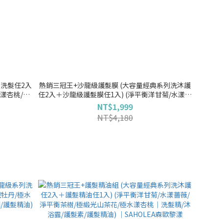
列洗髮任2入
熱銷三冠王+沙龍級護髮膜 (大容量經典系列洗沐護
水漾杏桃/極
任2入＋沙龍級護髮膜任1入) (淨平衡洋甘菊/水漾薔
膜) ｜
薇/淨平衡茶樹/咖啡因/絲絨牡丹/極水漾杏桃/極緞
NT$1,999
光山茶花/澄光蠟菊｜洗髮精/沐浴露/護髮素/護髮
NT$4,180
膜) ｜SAHOLEA森歐黎漾