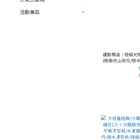
活動專區
護髮精油│極緞光修護
(極緞光山茶花/極
洗護髮/絲滑小粉瓶