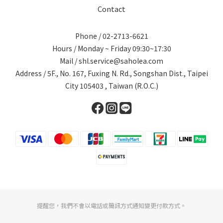
Contact
Phone / 02-2713-6621
Hours / Monday ~ Friday 09:30~17:30
Mail / shl.service@saholea.com
Address / 5F., No. 167, Fuxing N. Rd., Songshan Dist., Taipei
City 105403 , Taiwan (R.O.C.)
提醒您，我們不會以電話或簡訊方式通知變更付款方式。