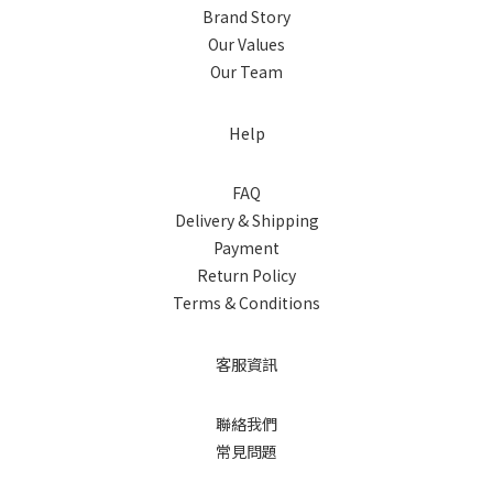
Brand Story
Our Values
Our Team
Help
FAQ
Delivery & Shipping
Payment
Return Policy
Terms & Conditions
客服資訊
聯絡我們
常見問題