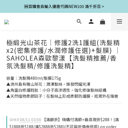
🆕首購會員輸入優惠代碼NEW100 滿千折百 >
極緞光山茶花｜修護2洗1護組(洗髮精
x2(密集修護/水潤修護任選)+髮膜) ｜
SAHOLEA森歐黎漾【洗髮精推薦/香
氛洗髮精/修護洗髮精】
容量：洗髮精480ml/髮膜175g
▲濟州島有機山茶花：潤澤髮絲，煥發閃耀光澤
▲角蛋白修護胜肽：小分子高滲透性，強化修復髮絲結構
▲天然植物柔膠因子：在髮絲上形成柔韌防護膜，抵禦外在傷害
Until
08/11 03:00
【滿額折】嗨購付清節⚡最高現折$288！(滿
$1888折$188/滿$2888折$288)(不可與折價券併用) on order