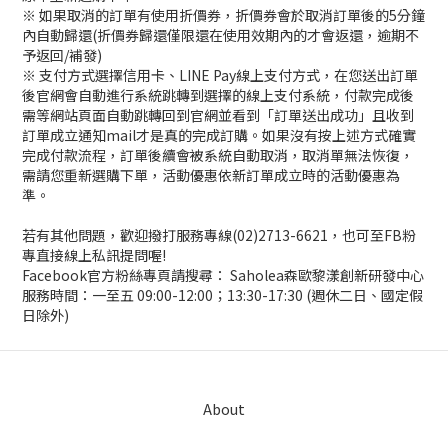
※ 如果取消的訂單有使用折價券，折價券會於取消訂單後的5分鐘
內自動歸還(折價券歸還僅限還在使用效期內的才會返還，逾期不
予返回/補發)
※ 支付方式選擇信用卡、LINE Pay線上支付方式，在您送出訂單
後官網會自動進行系統跳轉到選擇的線上支付系統，付款完成後
需等網站頁面自動跳轉回到官網並看到「訂單送出成功」且收到
訂單成立通知mail才是真的完成訂購。如果沒有按上述方式確實
完成付款流程，訂單後續會被系統自動取消，取消單無法恢復，
需請您重新選購下單，活動優惠依新訂單成立時的活動優惠為
準。
若有其他問題，歡迎撥打服務專線(02)2713-6621，也可至FB粉
專直接線上私訊提問喔!
Facebook官方粉絲專頁請搜尋： Saholea森歐黎漾創新研發中心
服務時間：一至五 09:00-12:00；13:30-17:30 (週休二日、國定假
日除外)
About