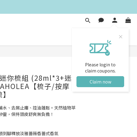
BUY NOW
Please login to
claim coupons.
你梳組 (28ml*3+迷
Claim now
AHOLEA【梳子/按摩
梳】
補水、去屑止癢、控油蓬鬆。天然植物萃
矽靈，保持頭皮舒爽無負擔！
頭到腳釋放淡雅薔薇香薔式香氛