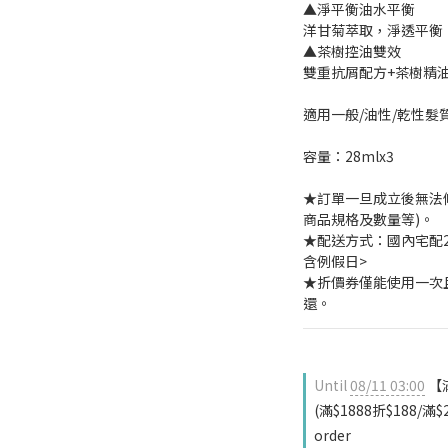
▲淨平衡油水平衡
洋甘菊萃取，淨透平衡
▲茶樹控油雙效
雙重抗屑配方+茶樹精
適用一般/油性/乾性髮
容量：28mlx3
★訂單一旦成立後無法
商品規格及數量等)。
★配送方式：國內宅配2-
含例假日>
★折價券僅能使用一次
還。
Until
08/11 03:00
【
(滿$1888折$188/滿
order