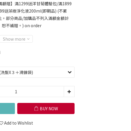
滿額贈】滿1299送洋甘菊體驗包/滿1899
9送茶樹淨化液200ml(即期品) (不累
止。部分商品/加購品不列入滿額金額計
補贈。) on order
Show more
8
BUY NOW
Add to Wishlist