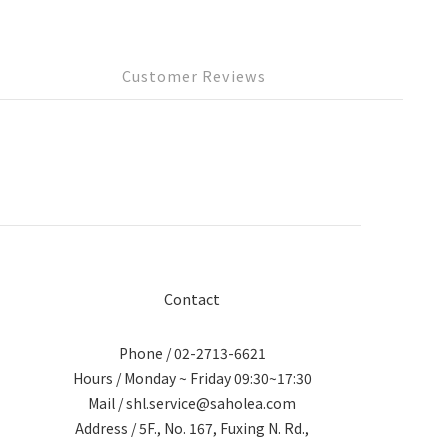
Customer Reviews
Contact
Phone / 02-2713-6621
Hours / Monday ~ Friday 09:30~17:30
Mail / shl.service@saholea.com
Address / 5F., No. 167, Fuxing N. Rd.,