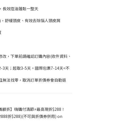
，長效控油蓬鬆一整天
油，舒緩頭皮、有效去除惱人頭皮屑
質
修改，下單前請確認訂購內容(收件資料、
3天；超取3-5天。國際包裹7-14天<不
且無法找零，取消訂單折價券會自動返
滿額折】嗨購付清節⚡最高現折$288！
$2888折$288)(不可與折價券併用) on