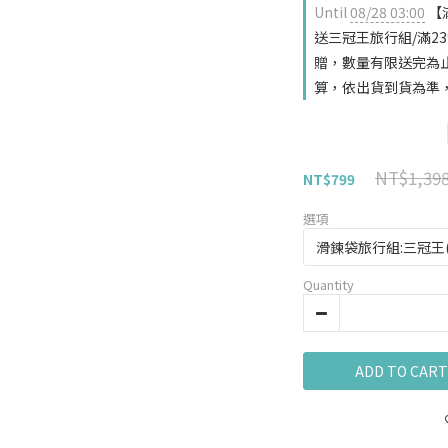
Until
08/28 03:00
【
送三冠王旅行組/滿239
贈，數量有限送完為
算，依出貨到貨為準，恕不
NT$1,39
NT$799
選項
Quantity
ADD TO CART