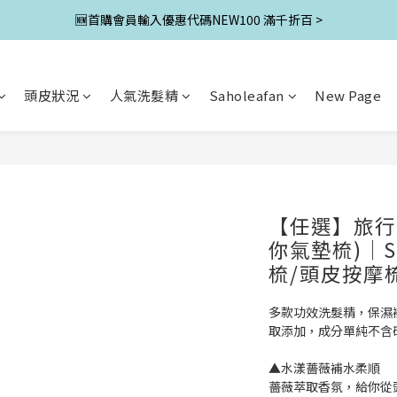
🆕首購會員輸入優惠代碼NEW100 滿千折百 >
頭皮狀況
人氣洗髮精
Saholeafan
New Page
【任選】旅行迷
你氣墊梳)│S
梳/頭皮按摩
多款功效洗髮精，保濕
取添加，成分單純不含
▲水漾薔薇補水柔順
薔薇萃取香氛，給你從