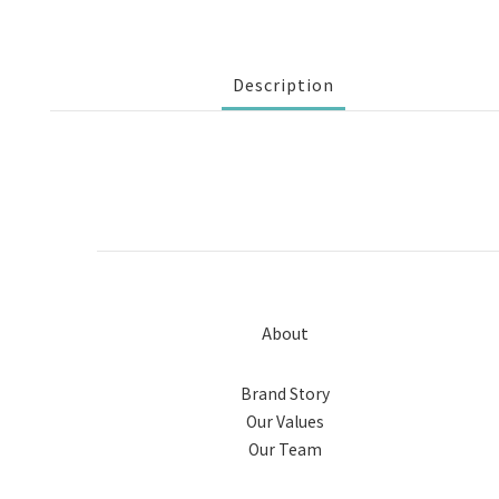
Description
About
Brand Story
Our Values
Our Team