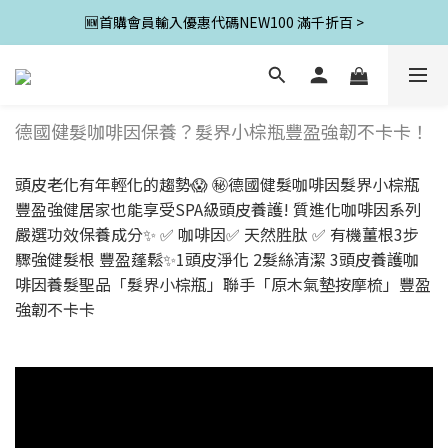
🆕首購會員輸入優惠代碼NEW100 滿千折百 >
德國健髮咖啡因保養？髮界小棕瓶豐盈強韌不卡卡！
頭皮老化有年輕化的趨勢😱 ㊙德國健髮咖啡因髮界小棕瓶
豐盈強健居家也能享受SPA級頭皮養護! 質進化咖啡因系列
嚴選功效保養成分✨ ✅ 咖啡因✅ 天然胜肽 ✅ 有機薑根3步
驟強健髮根 豐盈蓬鬆✨1頭皮淨化 2髮絲清潔 3頭皮養護咖
啡因養髮聖品「髮界小棕瓶」聯手「原木氣墊按摩梳」豐盈
強韌不卡卡