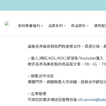
森粉專屬福利
品牌系列
商品類別
適用髮
誠邀各界廠商與我們跨產業合作，資源交換、
✅藝人/網紅/KOL/KOC/部落客/Youtuber置入
徵求各界為美吾髮的商品寫文章、FB、IG 、Th
✅銷售合作洽談
實體門市、網路販售大宗採購、經銷合作歡迎
✅企業贈禮
可將您的需求傳送至服務信箱
shl.service@sa