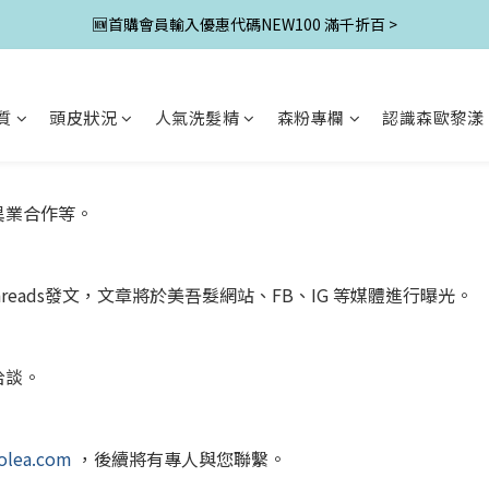
🆕首購會員輸入優惠代碼NEW100 滿千折百 >
質
頭皮狀況
人氣洗髮精
森粉專欄
認識森歐黎漾
異業合作等。
reads發文，文章將於美吾髮網站、FB、IG 等媒體進行曝光。
洽談。
holea.com
，後續將有專人與您聯繫。