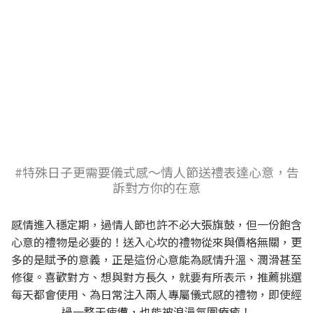
#特殊日子更需要儀式感～情人節送禮表達心意，告
訴對方你的在意
感情進入穩定期，過情人節也許不必大張旗鼓，但一份飽含
心意的禮物是必要的！送入心坎的禮物從來與價格無關，更
多的是賦予的意義，正是這份心意能為感情升溫、潤滑甚至
修復。喜歡對方、想與對方長久，就要有所表示，推薦挑選
每天都會使用、為日常注入兩人專屬儀式感的禮物，即使經
過一整天疲憊，也能被浪漫氛圍療癒！