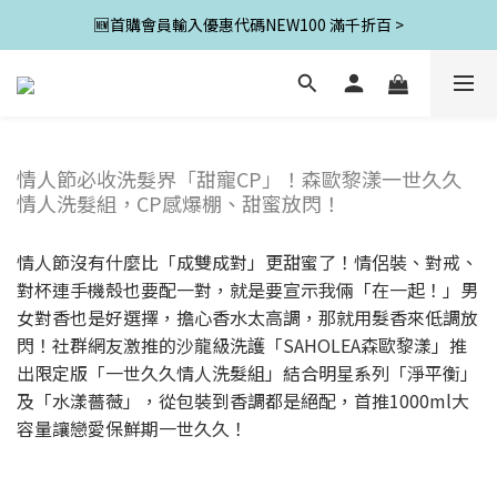
🆕首購會員輸入優惠代碼NEW100 滿千折百 >
情人節必收洗髮界「甜寵CP」！森歐黎漾一世久久
情人洗髮組，CP感爆棚、甜蜜放閃！
情人節沒有什麼比「成雙成對」更甜蜜了！情侶裝、對戒、
對杯連手機殼也要配一對，就是要宣示我倆「在一起！」男
女對香也是好選擇，擔心香水太高調，那就用髮香來低調放
閃！社群網友激推的沙龍級洗護「SAHOLEA森歐黎漾」推
出限定版「一世久久情人洗髮組」結合明星系列「淨平衡」
及「水漾薔薇」，從包裝到香調都是絕配，首推1000ml大
容量讓戀愛保鮮期一世久久！