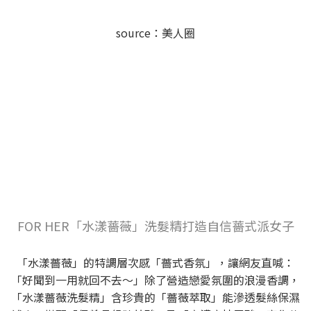
source：美人圈
FOR HER「水漾薔薇」洗髮精打造自信薔式派女子
「水漾薔薇」的特調層次感「薔式香氛」，讓網友直喊：
「好聞到一用就回不去～」除了營造戀愛氛圍的浪漫香調，
「水漾薔薇洗髮精」含珍貴的「薔薇萃取」能滲透髮絲保濕