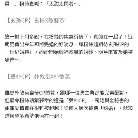
員！」粉絲直喊：「太甜太閃啦～」
【玄孫CP】玄彬X孫藝珍
這一對不用多說，在粉絲的集氣祈禱下，真的在一起了！近
期更傳出今年即將完婚的好消息，讓粉絲超期待玄孫CP的
「世紀婚禮」，紛紛開始腦補歐膩的婚紗、明星來賓及婚禮
場佈～
【雙朴CP】朴敘俊X朴敏英
雖然朴敏英自帶CP體質，跟哪一位男主角都能完美配對，
但最令粉絲魂縈夢牽的還是「雙朴CP」，霸總與金秘書的
甜寵愛情實在很難被超越！從兩人屢次被傳「秘婚」，就知
道粉絲多希望他倆在一起！