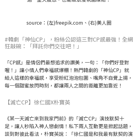
source：(左)freepik.com、(右)美人圈
#韓劇「神仙CP」，粉絲公認這三對CP感最強！全網
狂敲碗：「拜託你們交往吧！」
「CP感」是情侶們最想追求的讚美，一句：「你們好登對
喔！」讓小情人們幸福感爆棚！熱門韓劇的「神仙CP」就
給人這樣的幸福感，享受粉紅泡泡包圍、嘴角不自覺上揚，
每一個甜蜜放閃時刻，都讓兩人之間的距離更加靠近！
【滅亡CP】徐仁國X朴寶英
《某一天滅亡來到我家門前》的「滅亡CP」演技默契十
足，讓人秒陷入神人戀劇情！私下兩人互動更是掀起話題，
談到對彼此看法，朴寶英說：「徐仁國是和我最有默契的演