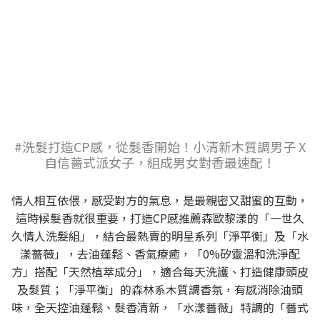
#洗髮打造CP感，從髮香開始！小清新木質調男子 X
自信薔式派女子，組成男女對香最速配！
情人相互依偎，感受對方的氣息，是最親密又甜蜜的互動，
這時候髮香就很重要，打造CP感推薦森歐黎漾的「一世久
久情人洗髮組」，結合最熱賣的明星系列「淨平衡」及「水
漾薔薇」，去油蓬鬆、香氣療癒，「0%矽靈溫和洗淨配
方」搭配「天然植萃成分」，適合每天洗護、打造健康頭皮
及髮質；「淨平衡」的森林系木質調香氛，有感消除油頭
味，全天控油蓬鬆、髮香清新，「水漾薔薇」特調的「薔式