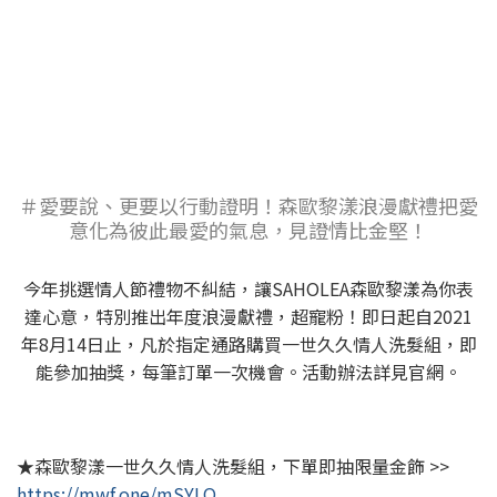
＃愛要說、更要以行動證明！森歐黎漾浪漫獻禮把愛
意化為彼此最愛的氣息，見證情比金堅！
今年挑選情人節禮物不糾結，讓SAHOLEA森歐黎漾為你表
達心意，特別推出年度浪漫獻禮，超寵粉！即日起自2021
年8月14日止，凡於指定通路購買一世久久情人洗髮組，即
能參加抽獎，每筆訂單一次機會。活動辦法詳見官網。
★森歐黎漾一世久久情人洗髮組，下單即抽限量金飾 >>
https://mwf.one/mSYLO