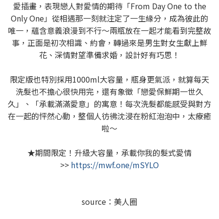
愛插畫，表現戀人對愛情的期待「From Day One to the
Only One」從相遇那一刻就注定了一生緣分，成為彼此的
唯一，蘊含意義浪漫到不行～兩瓶放在一起才能看到完整故
事，正面是初次相識、約會，轉過來是男生對女生獻上鮮
花、深情對望準備求婚，設計好有巧思！
限定版也特別採用1000ml大容量，瓶身更氣派，就算每天
洗髮也不擔心很快用完，還有象徵「戀愛保鮮期一世久
久」、「承載滿滿愛意」的寓意！每次洗髮都能感受與對方
在一起的怦然心動，整個人彷彿沈浸在粉紅泡泡中，太療癒
啦～
★期間限定！升級大容量，承載你我的髮式愛情
>>
https://mwf.one/mSYLO
source：美人圈