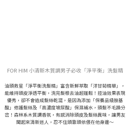
FOR HIM 小清新木質調男子必收「淨平衡」洗髮精
油頭救星「淨平衡洗髮精」富含新鮮萃取「洋甘菊精華」，
能維持頭皮淨透平衡，洗完髮根去油超蓬鬆！控油效果表現
優秀，卻不會造成髮絲乾澀，是因為添加「保養品級胺基
酸」修護髮絲及「高濃度坡尿酸」保濕補水，頭髮不毛躁分
岔！森林系木質調香氛，有感消除頭皮及髮絲異味，讓男友
聞起來清新迷人，忍不住頭靠頭依偎在他身邊～