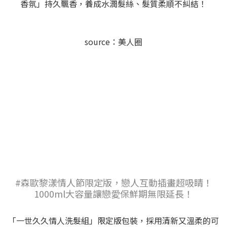
香氛」持久飄香，養成水潤髮絲、髮質柔順不糾結！
source：美人圈
#森歐黎漾情人節限定版，戀人互動插畫超吸睛！
1000ml大容量讓戀愛保鮮期無限延長！
「一世久久情人洗髮組」限定版包裝，採用清新又溫柔的可