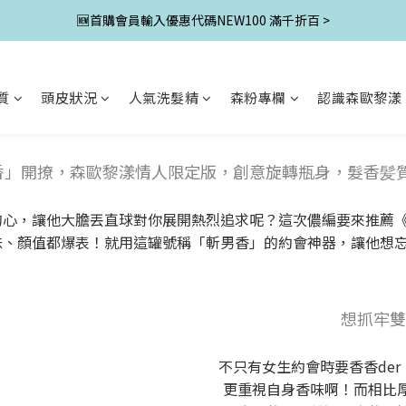
🆕首購會員輸入優惠代碼NEW100 滿千折百 >
質
頭皮狀況
人氣洗髮精
森粉專欄
認識森歐黎漾
」開撩，森歐黎漾情人限定版，創意旋轉瓶身，髮香髪質
的心，讓他大膽丟直球對你展開熱烈追求呢？這次儂編要來推薦
味、顏值都爆表！就用這罐號稱「斬男香」的約會神器，讓他想
想抓牢雙
不只有女生約會時要香香de
更重視自身香味啊！而相比