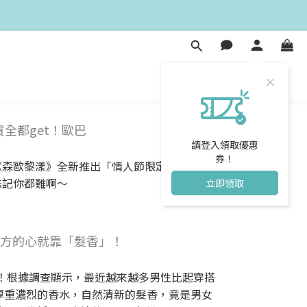
全都get！歐巴
請登入領取優惠
券！
《森歐黎漾》全新推出「情人節限定版」，
忘記你都難啊～
立即領取
方的心就靠「髮香」！
r！根據調查顯示，最近越來越多男性比起穿搭
厚重濃烈的香水，自然清新的髮香，竟是男女