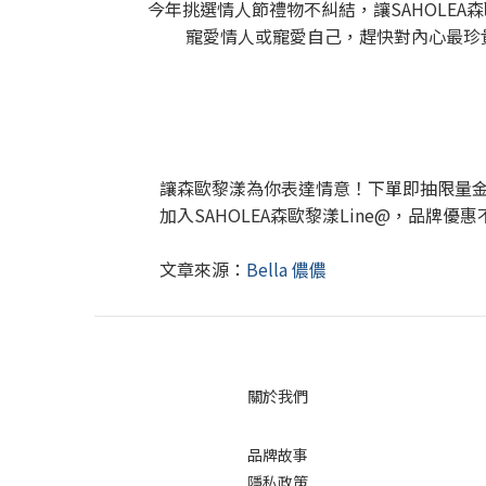
今年挑選情人節禮物不糾結，讓SAHOLEA
寵愛情人或寵愛自己，趕快對內心最珍
讓森歐黎漾為你表達情意！下單即抽限量金飾
加入SAHOLEA森歐黎漾Line@，品牌優惠
文章來源：
Bella 儂儂
關於我們
品牌故事
隱私政策