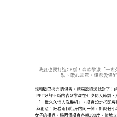
洗髮也要打造CP感！森歐黎漾「一世
裝、暖心寓意，讓戀愛保
想和歐巴擁有情侶香，選森歐黎漾就對了！網路
PPT好評不斷的森歐黎漾在七夕情人節前
「一世久久情人洗髮組」，瓶身設計搭配專
與創意！細看兩個瓶身的同一側，訴說著小
女子的相遇，將兩個瓶身各轉180度，情境