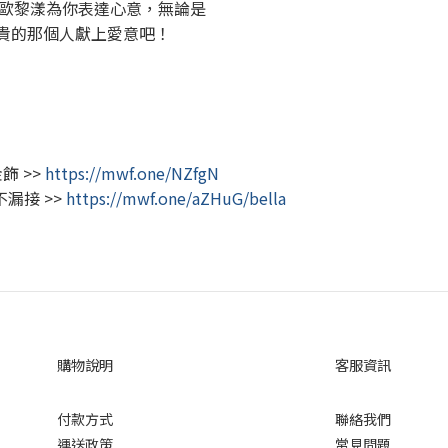
森歐黎漾為你表達心意，無論是
貴的那個人獻上愛意吧！
 >>
https://mwf.one/NZfgN
不漏接 >>
https://mwf.one/aZHuG/bella
購物說明
客服資訊
付款方式
聯絡我們
運送政策
常見問題