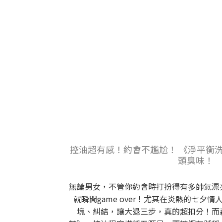
控油超有感！約會不尷尬！ 《淨平衡
頭臭味！
無論男女，不管你約會時打扮得有多帥氣漂
就瞬間game over！尤其在炎熱的七夕
塊、糾結，讓大退三步，真的超扣分！而