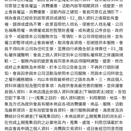
司寄發之會員權益、消費優惠、活動內容等相關資訊，或變更、終
止會員權益、消費優惠、活動內容之通知，會員同意在此情形下，
視為會員已經收到該等資訊或通知。02._個人資料之填寫如有重
複、錯誤或虛偽不實、故意冒用他人姓名、侵害他人姓名權、公司
名稱專用權、商標權或其他智慧財產權、或有違反公序良俗、政府
法令、或破壞本公司服務宗旨…等情形，本公司得拒絕註冊，並有
權立即暫停或終止會員帳號，取消會員資格，拒絕提供本服務，會
員不得向本公司為任何主張，並應自行承擔全部法律責任。03._隱
私權保護聲明：會員之個人資料受到本公司隱私權條款之保護與規
範。二、服務內容的變更會員同意本商店得隨時調整、變更、修改
或終止本服務及本條款，於本公司公告後生效，不再另行個別通
知。會員因參與本公司活動及使用本公司服務，而與本公司所發生
之權利義務關係，均以本條款最新修訂之版本為準。三、商店個人
資料保護告知及暨同意事項：為提供會員最完善的服務，並保護會
員個人資料，本商店謹此依個人資料保護法(下稱個資法)規定，告知
您如下事項：(一)蒐集之目的、個人資料類別、利用期間、地區、對
象及方式為提供會員有關本商店各項消費優惠、商品、服務、活動
及最新資訊，並有效管理會員資料、進行服務與調查、滿意度及消
費統計分析調查(下稱蒐集目的)，本商店將於上開蒐集目的消失前，
在完成上開蒐集目的之必要地區內，蒐集、處理、利用您填載於本
商店會員申請之個人資料、消費與交易資料，或日後經您同意而提