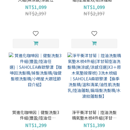
選)│SAHOLEA森歐黎漾
選)｜SAHOLEA森歐黎漾
NT$1,099
NT$1,099
【控油蓬鬆/扁塌髮洗髮精/
【抗屑洗髮精/止癢洗髮精/
NT$2,397
NT$2,397
中性髮/油性髮/無矽靈/水
換季洗髮精】
波紋蓬鬆髮/小明星大跟班
節目推薦】
質進化咖啡因│健髮洗髮3
淨平衡洋甘菊│控油洗髮
件組(豐盈/控油任
精氣墊木梳4件組(洋甘菊
選)│SAHOLEA森歐黎漾
控油洗髮精(無涼感/涼感任
NT$1,299
NT$1,399
【咖啡因洗髮精/掉髮洗髮
選)X3＋原木氣墊按摩梳) 3