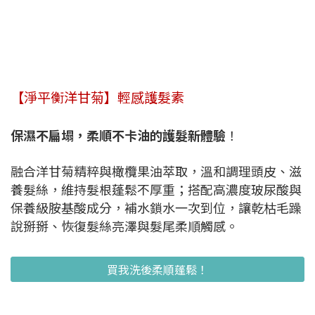
【淨平衡洋甘菊】輕感護髮素
保濕不扁塌，柔順不卡油的護髮新體驗
！
融合洋甘菊精粹與橄欖果油萃取，溫和調理頭皮、滋
養髮絲，維持髮根蓬鬆不厚重；搭配高濃度玻尿酸與
保養級胺基酸成分，補水鎖水一次到位，讓乾枯毛躁
說掰掰、恢復髮絲亮澤與髮尾柔順觸感。
買我洗後柔順蓬鬆！