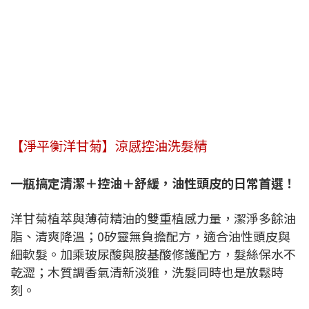
【淨平衡洋甘菊】涼感控油洗髮精
一瓶搞定清潔＋控油＋舒緩，油性頭皮的日常首選！
洋甘菊植萃與薄荷精油的雙重植感力量，潔淨多餘油
脂、清爽降溫；0矽靈無負擔配方，適合油性頭皮與
細軟髮。加乘玻尿酸與胺基酸修護配方，髮絲保水不
乾澀；木質調香氣清新淡雅，洗髮同時也是放鬆時
刻。