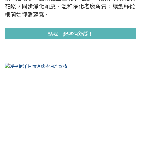
花酸，同步淨化頭皮、溫和淨化老廢角質，讓髮絲從
根開始輕盈蓬鬆。
點我一起控油舒緩！