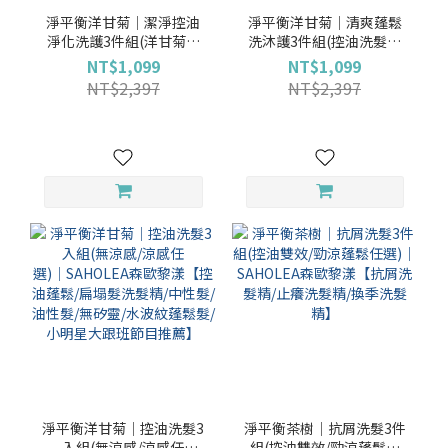
淨平衡洋甘菊│潔淨控油
淨平衡洋甘菊│清爽蓬鬆
淨化洗護3件組(洋甘菊控
洗沐護3件組(控油洗髮精
油舒緩洗前淨化液＋洋甘
(無涼感/涼感任選)＋輕感
NT$1,099
NT$1,099
菊控油洗髮精(無涼感/涼感
護髮素＋清爽沐浴露(無涼
NT$2,397
NT$2,397
任選)＋洋甘菊輕感護髮素)
感/涼感任選)) ｜SAHOLEA
淨洗護│SAHOLEA森歐黎
森歐黎漾【控油洗髮精/扁
漾【去油洗髮精/頭皮淨化
塌髮洗髮精/油性肌洗髮乳/
液】
控油蓬鬆】
淨平衡洋甘菊│控油洗髮3
淨平衡茶樹│抗屑洗髮3件
入組(無涼感/涼感任
組(控油雙效/勁涼蓬鬆任