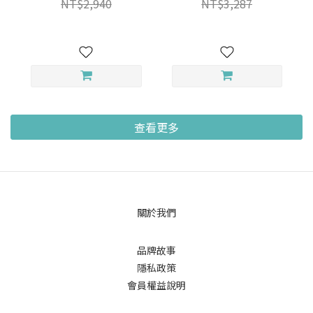
NT$2,940
NT$3,287
精/強健髮根洗髮精/小明星
洗木梳組│SAHOLEA森歐
大跟班節目介紹】
黎漾【換季洗髮精/溫和清
潔/油性肌洗髮乳/控油蓬
鬆/扁塌髮洗髮精/水波紋蓬
鬆髮】
查看更多
關於我們
品牌故事
隱私政策
會員權益說明