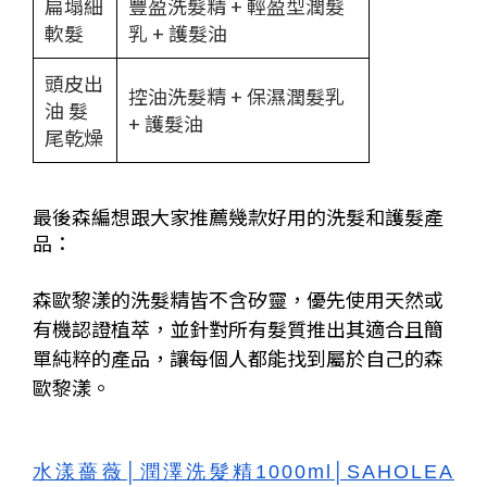
扁塌細
豐盈洗髮精 + 輕盈型潤髮
軟髮
乳 + 護髮油
頭皮出
控油洗髮精 + 保濕潤髮乳
油 髮
+ 護髮油
尾乾燥
最後森編想跟大家推薦幾款好用的洗髮和護髮產
品：
森歐黎漾的洗髮精皆不含矽靈，優先使用天然或
有機認證植萃，並針對所有髮質推出其適合且簡
單純粹的產品，讓每個人都能找到屬於自己的森
歐黎漾。
水漾薔薇│潤澤洗髮精1000ml│SAHOLEA