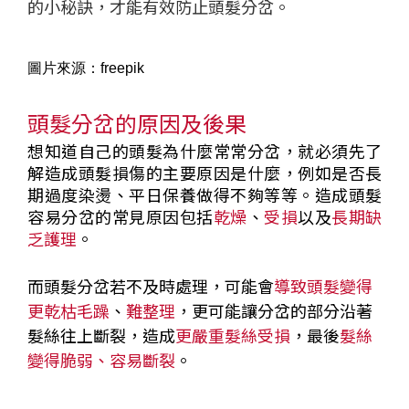
的小秘訣，才能有效防止頭髮分岔。
圖片來源：freepik
頭髮分岔的原因及後果
想知道自己的頭髮為什麼常常分岔，就必須先了
解造成頭髮損傷的主要原因是什麼，例如是否長
期過度染燙、平日保養做得不夠等等。造成頭髮
容易分岔的常見原因包括
乾燥
、
受損
以及
長期缺
乏護理
。
而頭髮分岔若不及時處理，可能會
導致頭髮變得
更乾枯毛躁
、
難整理
，更可能讓分岔的部分沿著
髮絲往上斷裂，造成
更嚴重髮絲受損
，最後
髮絲
變得脆弱、容易斷裂
。