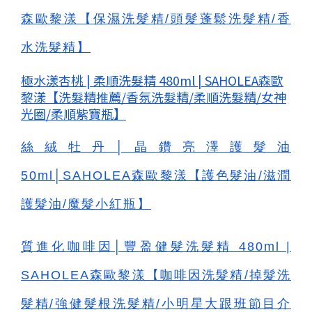
森歐黎漾【保濕洗髮精/頭髮蓬鬆洗髮精/香
水洗髮精】
極水漾杏桃 | 柔順洗髮精 480ml | SAHOLEA森歐
黎漾【洗髮精推薦/香氛洗髮精/柔順洗髮精/女神
光圈/柔順紫寶瓶】
絲絨牡丹│晶鑽亮澤護髮油
50ml│SAHOLEA森歐黎漾【護色髮油/滋潤
護髮油/魔髮小紅瓶】
質進化咖啡因│豐盈健髮洗髮精 480ml |
SAHOLEA森歐黎漾【咖啡因洗髮精/掉髮洗
髮精/強健髮根洗髮精/小明星大跟班節目介