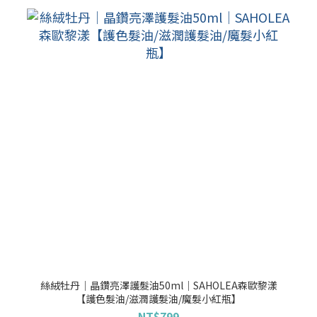
絲絨牡丹│晶鑽亮澤護髮油50ml｜SAHOLEA森歐黎漾
【護色髮油/滋潤護髮油/魔髮小紅瓶】
NT$799