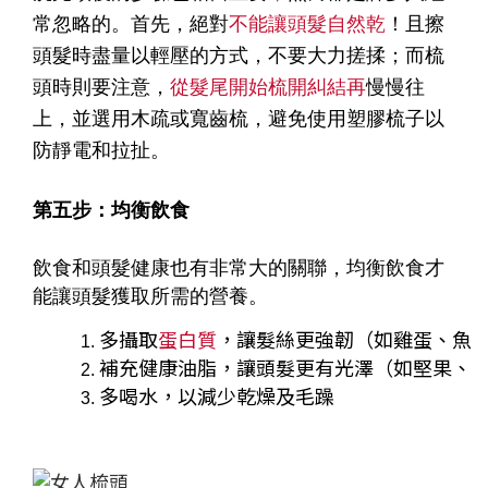
常忽略的。首先，絕對
不能讓頭髮自然乾
！且擦
頭髮時盡量以輕壓的方式，不要大力搓揉；而梳
頭時則要注意，
從髮尾開始梳開糾結再
慢慢往
上，並選用木疏或寬齒梳，避免使用塑膠梳子以
防靜電和拉扯。
第五步：均衡飲食
飲食和頭髮健康也有非常大的關聯，均衡飲食才
能讓頭髮獲取所需的營養。
多攝取
蛋白質
，讓髮絲更強韌（如雞蛋、魚
補充健康油脂，讓頭髮更有光澤（如堅果、
多喝水，以減少乾燥及毛躁