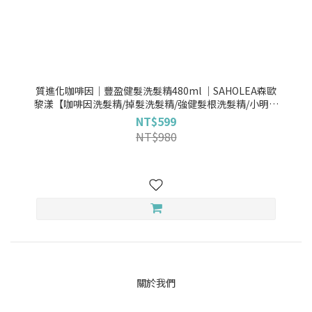
質進化咖啡因│豐盈健髮洗髮精480ml ｜SAHOLEA森歐
黎漾【咖啡因洗髮精/掉髮洗髮精/強健髮根洗髮精/小明星
大跟班節目介紹】
NT$599
NT$980
關於我們