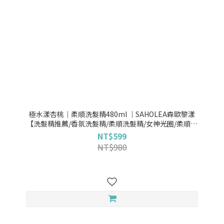
極水漾杏桃｜柔順洗髮精480ml ｜SAHOLEA森歐黎漾
【洗髮精推薦/香氛洗髮精/柔順洗髮精/女神光圈/柔順紫
寶瓶】
NT$599
NT$980