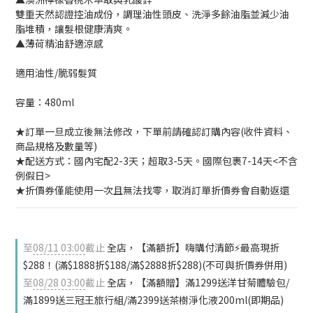
雙重天然認證控油成份，調理油性頭皮、洗淨多餘油脂並減少油
脂堆積，讓髮根健康清爽。
▲薄荷精油舒適涼感
適用油性/脆弱髮質
容量：480ml
★訂單一旦成立後無法修改，下單前請確認訂購內容(收件資料、
商品規格及數量等)
★配送方式：國內宅配2-3天；超取3-5天。國際包裹7-14天<不含
例假日>
★折價券僅能使用一次且無法找零，取消訂單折價券會自動返還
至
08/11 03:00
截止
全店，【滿額折】嗨購付清節⚡最高現折
$288！(滿$1888折$188/滿$2888折$288)(不可與折價券併用)
至
08/28 03:00
截止
全店，【滿額贈】滿1299送洋甘菊體驗包/
滿1899送三冠王旅行組/滿2399送茶樹淨化液200ml(即期品)