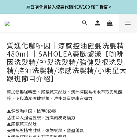
🆕首購會員輸入優惠代碼NEW100 滿千折百 >
質進化咖啡因│涼感控油健髮洗髮精
480ml ｜SAHOLEA森歐黎漾【咖啡
因洗髮精/掉髮洗髮精/強健髮根洗髮
精/控油洗髮精/涼感洗髮精/小明星大
跟班節目介紹】
添加健髮咖啡因、尾穗莧天然肽、澳洲檸檬香桃木萃取與乳酸
鋅，溫和清潔強健髮根，洗後髮質健康有彈力
▲健髮咖啡因，植萃0矽靈
活性深入強健髮根，提高頭皮防護力
▲尾穗莧天然肽
天然認證植物胜肽，強韌髮絲，豐盈蓬鬆
▲澳洲檸檬香桃木萃取與乳酸鋅