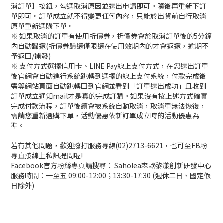
消訂單】按鈕，勾選取消原因並送出申請即可。隨後再重新下訂
單即可。訂單成立就不得變更任何內容，只能於出貨前自行取消
原單重新選購下單。
※ 如果取消的訂單有使用折價券，折價券會於取消訂單後的5分鐘
內自動歸還(折價券歸還僅限還在使用效期內的才會返還，逾期不
予返回/補發)
※ 支付方式選擇信用卡、LINE Pay線上支付方式，在您送出訂單
後官網會自動進行系統跳轉到選擇的線上支付系統，付款完成後
需等網站頁面自動跳轉回到官網並看到「訂單送出成功」且收到
訂單成立通知mail才是真的完成訂購。如果沒有按上述方式確實
完成付款流程，訂單後續會被系統自動取消，取消單無法恢復，
需請您重新選購下單，活動優惠依新訂單成立時的活動優惠為
準。
若有其他問題，歡迎撥打服務專線(02)2713-6621，也可至FB粉
專直接線上私訊提問喔!
Facebook官方粉絲專頁請搜尋： Saholea森歐黎漾創新研發中心
服務時間：一至五 09:00-12:00；13:30-17:30 (週休二日、國定假
日除外)