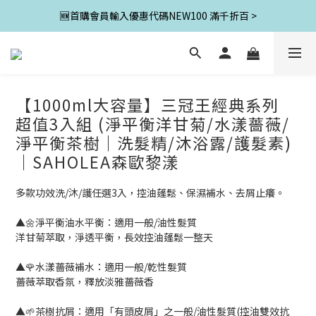
🆕首購會員輸入優惠代碼NEW100 滿千折百 >
【1000ml大容量】三冠王經典系列
超值3入組 (淨平衡洋甘菊/水漾薔薇/
淨平衡茶樹｜洗髮精/沐浴露/護髮素)
｜SAHOLEA森歐黎漾
多款功效洗/沐/護任選3入，控油蓬鬆、保濕補水、去屑止癢。
▲🌼淨平衡油水平衡：適用一般/油性髮質
洋甘菊萃取，淨透平衡，長效控油蓬鬆一整天
▲🌹水漾薔薇補水：適用一般/乾性髮質
薔薇萃取香氛，釋放淡雅薔薇香
▲🌱茶樹抗屑：適用「有頭皮屑」之一般/油性髮質(控油雙效抗