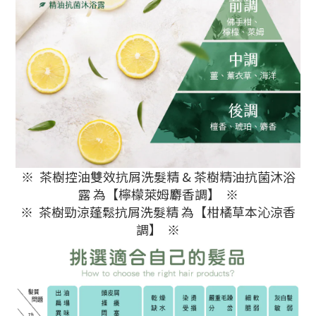
※ 茶樹控油雙效抗屑洗髮精 & 茶樹精油抗菌沐浴
露 為【檸檬萊姆麝香調】 ※
※ 茶樹勁涼蓬鬆抗屑洗髮精 為【柑橘草本沁涼香
調】 ※