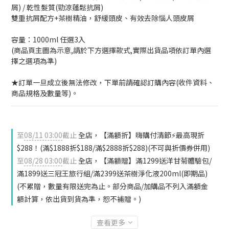
屑) / 乾性髮質(勁涼蓬鬆抗屑)
雙重抗屑配方+茶樹精油，舒緩頭皮、有效去除惱人頭皮屑
容量：1000ml 任選3入 
(商品頁主圖為示意,請於下方選擇款式,實際出貨品項依訂單內選
擇之選項為準)
★訂單一旦成立後無法修改，下單前請確認訂購內容(收件資料、
商品規格及數量等)。
至
08/11 03:00
截止
全店，【滿額折】嗨購付清節⚡最高現折
$288！(滿$1888折$188/滿$2888折$288)(不可與折價券併用)
至
08/28 03:00
截止
全店，【滿額贈】滿1299送洋甘菊體驗包/
滿1899送三冠王旅行組/滿2399送茶樹淨化液200ml(即期品)
(不累贈，數量有限送完為止。部分商品/加購品不列入滿額金
額計算，依出貨到貨為準，恕不補贈。)
查看更多