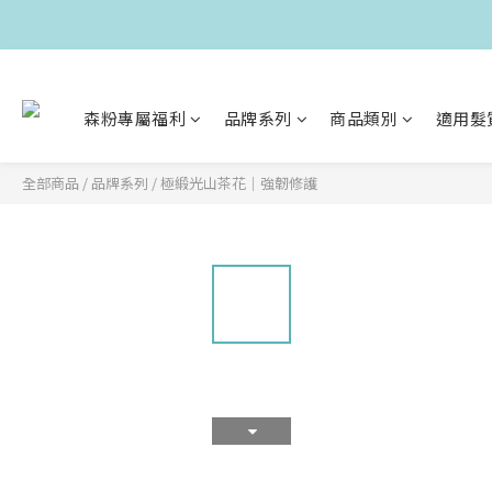
森粉專屬福利
品牌系列
商品類別
適用髮
全部商品
/
品牌系列
/
極緞光山茶花｜強韌修護