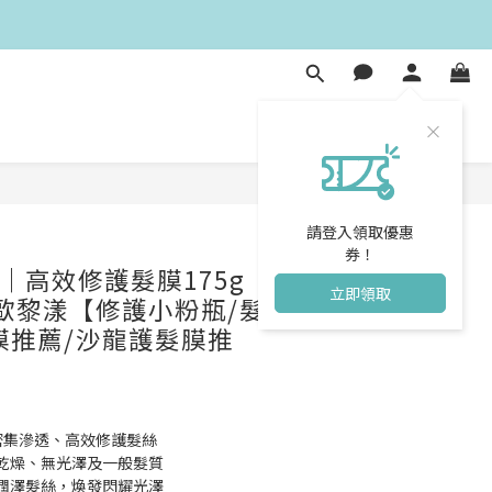
立即購買
請登入領取優惠
券！
｜高效修護髮膜175g｜
立即領取
森歐黎漾【修護小粉瓶/髮
膜推薦/沙龍護髮膜推
密集滲透、高效修護髮絲
乾燥、無光澤及一般髮質 
潤澤髮絲，煥發閃耀光澤