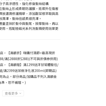
分子高滲透性，強化修復髮絲結構
在髮絲上形成柔韌防護膜，抵禦外在傷害
釋放濃潤修護精華，添加甜菜根萃取與高
效潤澤，髮絲倍感柔順亮澤。
適量塗抹於髮中與髮尾，按摩髮絲，再以
使用。搭配極緞光系列洗髮精使用效果更
店，【滿額折】嗨購付清節⚡最高現折
188/滿$2888折$288)(不可與折價券併用)
店，【滿額贈】滿1299送洋甘菊體驗包/
/滿2399送茶樹淨化液200ml(即期品)
完為止。部分商品/加購品不列入滿額金
為準，恕不補贈。)
查看更多