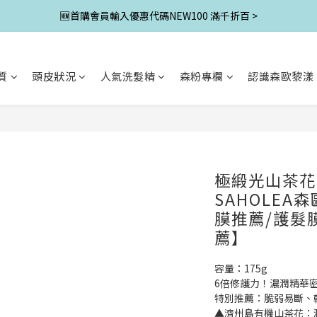
🆕首購會員輸入優惠代碼NEW100 滿千折百 >
質
頭皮狀況
人氣洗髮精
森粉專欄
認識森歐黎漾
極緞光山茶花
SAHOLEA
膜推薦/護髮
薦】
容量：175g
6倍修護力！濃潤精華
特別推薦：脆弱易斷、
▲濟州島有機山茶花：