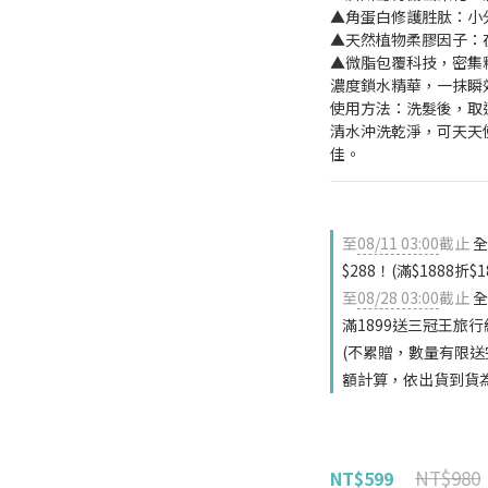
▲角蛋白修護胜肽：小
▲天然植物柔膠因子：
▲微脂包覆科技，密集
濃度鎖水精華，一抹瞬
使用方法：洗髮後，取
清水沖洗乾淨，可天天
佳。
至
08/11 03:00
截止
全
$288！(滿$1888折$
至
08/28 03:00
截止
全
滿1899送三冠王旅行組
(不累贈，數量有限送
額計算，依出貨到貨
NT$980
NT$599