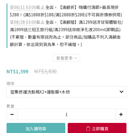
至
08/11 03:00
截止
全店，【滿額折】嗨購付清節⚡最高現折
$288！(滿$1888折$188/滿$2888折$288)(不可與折價券併用)
至
08/28 03:00
截止
全店，【滿額贈】滿1299送洋甘菊體驗包/
滿1899送三冠王旅行組/滿2399送茶樹淨化液200ml(即期品)
(不累贈，數量有限送完為止。部分商品/加購品不列入滿額金
額計算，依出貨到貨為準，恕不補贈。)
查看更多
NT$3,830
NT$1,599
選項
數量
加入購物車
立即購買