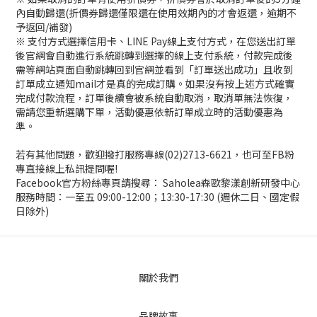
內自動歸還(折價券歸還僅限還在使用效期內的才會返還，逾期不
予返回/補發)
※ 支付方式選擇信用卡、LINE Pay線上支付方式，在您送出訂單
後官網會自動進行系統跳轉到選擇的線上支付系統，付款完成後
需等網站頁面自動跳轉回到官網並看到「訂單送出成功」且收到
訂單成立通知mail才是真的完成訂購。如果沒有按上述方式確實
完成付款流程，訂單後續會被系統自動取消，取消單無法恢復，
需請您重新選購下單，活動優惠依新訂單成立時的活動優惠為
準。
若有其他問題，歡迎撥打服務專線(02)2713-6621，也可至FB粉
專直接線上私訊提問喔!
Facebook官方粉絲專頁請搜尋： Saholea森歐黎漾創新研發中心
服務時間：一至五 09:00-12:00；13:30-17:30 (週休二日、國定假
日除外)
關於我們
品牌故事