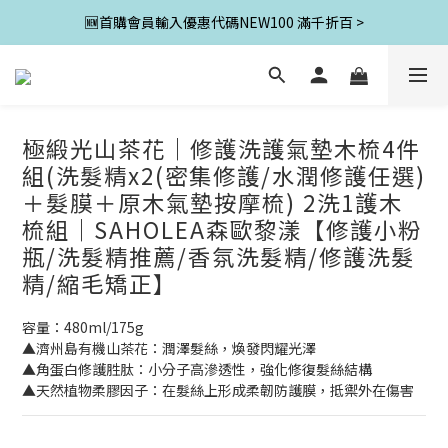
🆕首購會員輸入優惠代碼NEW100 滿千折百 >
極緞光山茶花｜修護洗護氣墊木梳4件
組(洗髮精x2(密集修護/水潤修護任選)
＋髮膜＋原木氣墊按摩梳) 2洗1護木
梳組｜SAHOLEA森歐黎漾【修護小粉
瓶/洗髮精推薦/香氛洗髮精/修護洗髮
精/縮毛矯正】
容量：480ml/175g
▲濟州島有機山茶花：潤澤髮絲，煥發閃耀光澤
▲角蛋白修護胜肽：小分子高滲透性，強化修復髮絲結構
▲天然植物柔膠因子：在髮絲上形成柔韌防護膜，抵禦外在傷害