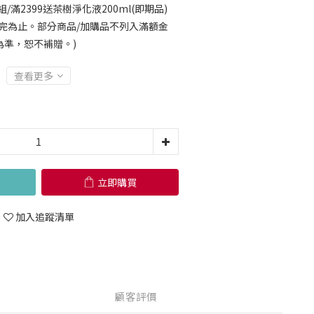
/滿2399送茶樹淨化液200ml(即期品)
完為止。部分商品/加購品不列入滿額金
為準，恕不補贈。)
查看更多
立即購買
加入追蹤清單
顧客評價