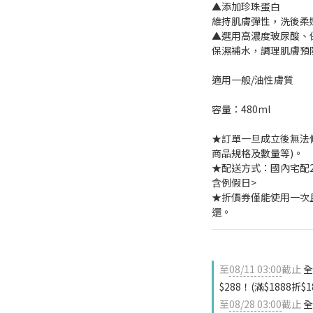
▲添加珍珠蛋白
維持肌膚彈性，洗後柔
▲選用高濃度玻尿酸、
保濕補水，調理肌膚預
適用一般/油性膚質
容量：480ml
★訂單一旦成立後無法
商品規格及數量等)。
★配送方式：國內宅配2-
含例假日>
★折價券僅能使用一次
還。
至
08/11 03:00
截止
全
$288！(滿$1888折$
至
08/28 03:00
截止
全