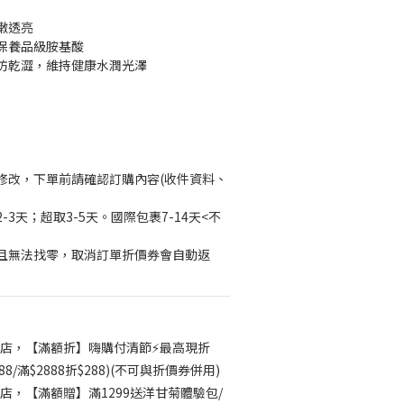
嫩透亮
保養品級胺基酸
防乾澀，維持健康水潤光澤
修改，下單前請確認訂購內容(收件資料、
3天；超取3-5天。國際包裹7-14天<不
且無法找零，取消訂單折價券會自動返
店，【滿額折】嗨購付清節⚡最高現折
188/滿$2888折$288)(不可與折價券併用)
店，【滿額贈】滿1299送洋甘菊體驗包/