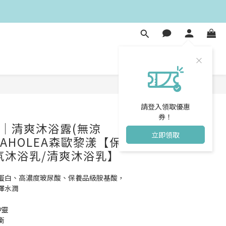
立即購買
請登入領取優惠
券！
│清爽沐浴露(無涼
立即領取
｜SAHOLEA森歐黎漾【保
氛沐浴乳/清爽沐浴乳】
蛋白、高濃度玻尿酸、保養品級胺基酸，
澤水潤
矽靈
衡