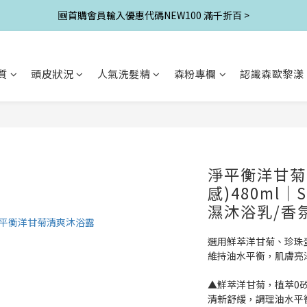
🆕首購會員輸入優惠代碼NEW100 滿千折百 >
質
頭皮狀況
人氣洗髮精
森粉專欄
認識森歐黎漾
淨平衡洋甘菊
感)480ml
濕沐浴乳/香
選用鮮萃洋甘菊、珍珠
維持油水平衡，肌膚亮
▲鮮萃洋甘菊，植萃0
清新舒緩，調理油水平