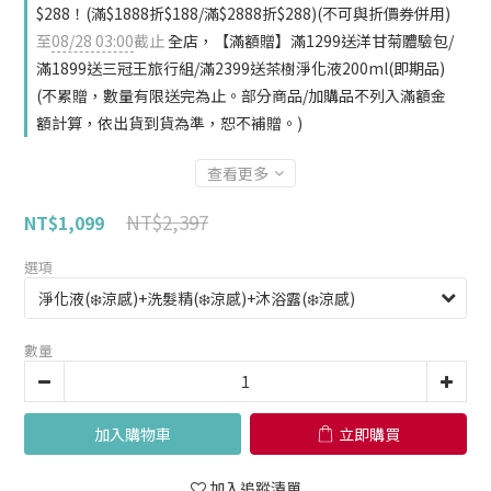
$288！(滿$1888折$188/滿$2888折$288)(不可與折價券併用)
至
08/28 03:00
截止
全店，【滿額贈】滿1299送洋甘菊體驗包/
滿1899送三冠王旅行組/滿2399送茶樹淨化液200ml(即期品)
(不累贈，數量有限送完為止。部分商品/加購品不列入滿額金
額計算，依出貨到貨為準，恕不補贈。)
查看更多
NT$2,397
NT$1,099
選項
數量
加入購物車
立即購買
加入追蹤清單