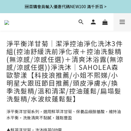
🆕首購會員輸入優惠代碼NEW100 滿千折百 >
淨平衡洋甘菊│潔淨控油淨化洗沐3件
組(控油舒緩洗前淨化液＋控油洗髮精
(無涼感/涼感任選)＋清爽沐浴露(無涼
感/涼感任選))淨洗沐│SAHOLEA森
歐黎漾【科技浪推薦/小姐不熙娣/小
明星大跟班節目推薦/頭皮淨膚水/換
季洗髮精/溫和清潔/控油蓬鬆/扁塌髮
洗髮精/水波紋蓬鬆髮】
淨平衡洋甘菊系列，選用鮮萃洋甘菊、保養品級胺基酸，維持油
水平衡，洗後清爽不黏膩，蓬鬆豐盈
▲鮮萃洋甘菊，洗沐植萃0矽靈