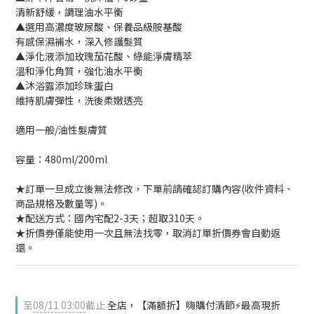
清新舒緩，調理油水平衡
▲選用高濃度玻尿酸、保養品級胺基酸
有感保濕補水，深入修護髮質
▲淨化液添加玫瑰茄花酸、綠能淨膚精萃
溫和淨化角質，強化油水平衡
▲沐浴露添加珍珠蛋白
維持肌膚彈性，洗後柔嫩透亮
適用一般/油性髮膚質
容量：480ml/200ml
★訂單一旦成立後無法修改，下單前請確認訂購內容(收件資料、
商品規格及數量等)。
★配送方式：國內宅配2-3天；超取310天。
★折價券僅能使用一次且無法找零，取消訂單折價券會自動返
還。
至
08/11 03:00
截止
全店，【滿額折】嗨購付清節⚡最高現折