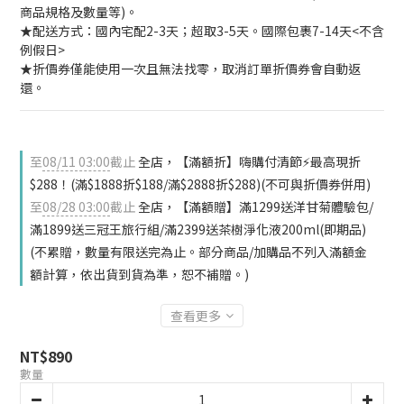
商品規格及數量等)。
★配送方式：國內宅配2-3天；超取3-5天。國際包裹7-14天<不含
例假日>
★折價券僅能使用一次且無法找零，取消訂單折價券會自動返
還。
至
08/11 03:00
截止
全店，【滿額折】嗨購付清節⚡最高現折
$288！(滿$1888折$188/滿$2888折$288)(不可與折價券併用)
至
08/28 03:00
截止
全店，【滿額贈】滿1299送洋甘菊體驗包/
滿1899送三冠王旅行組/滿2399送茶樹淨化液200ml(即期品)
(不累贈，數量有限送完為止。部分商品/加購品不列入滿額金
額計算，依出貨到貨為準，恕不補贈。)
查看更多
NT$890
數量