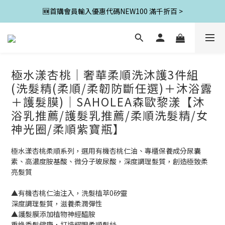
🆕首購會員輸入優惠代碼NEW100 滿千折百 >
極水漾杏桃｜奢華柔順洗沐護3件組
(洗髮精(柔順/柔韌防斷任選)＋沐浴露
＋護髮膜)｜SAHOLEA森歐黎漾【沐
浴乳推薦/護髮乳推薦/柔順洗髮精/女
神光圈/柔順紫寶瓶】
極水漾杏桃柔順系列，選用有機杏桃仁油、專櫃保養成分尿囊
素、高濃度胺基酸、微分子玻尿酸，深度調理髮質，創造極致柔
亮髮質
▲有機杏桃仁油注入，洗髮植萃0矽靈
深度調理髮質，滋養柔潤彈性
▲護髮膜添加植物神經醯胺
重煥秀髮健康，打造耀眼柔順髮絲