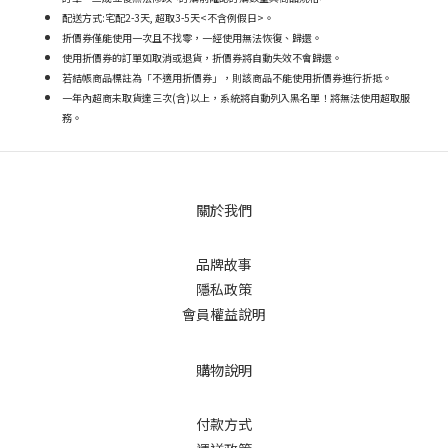
配送方式:宅配2-3天, 超取3-5天<不含例假日>。
折價券僅能使用一次且不找零，一經使用無法恢復、歸還。
使用折價券的訂單如取消或退貨，折價券將自動失效不會歸還。
若結帳商品標註為「不適用折價券」，則該商品不能使用折價券進行折抵。
一年內超商未取貨達三次(含)以上，系統將自動列入黑名單！將無法使用超取服
務。
關於我們
品牌故事
隱私政策
會員權益說明
購物說明
付款方式