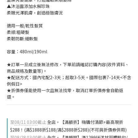
▲沐浴露添加水解珍珠
柔嫩光澤肌膚，創造極致膚況
適用一般/乾性髮質
柔順:粗硬髮
柔韌防斷:細軟髮
容量：480ml/190ml
★訂單一旦成立後無法修改，下單前請確認訂購內容(收件資料、
商品規格及數量等)。
★配送方式：國內宅配2-3天；超取3-5天。國際包裹7-14天<不含
例假日>
★折價券僅能使用一次且無法找零，取消訂單折價券會自動返
還。
至
08/11 03:00
截止
全店，【滿額折】嗨購付清節⚡最高現折
$288！(滿$1888折$188/滿$2888折$288)(不可與折價券併用)
至
08/28 03:00
截止
全店，【滿額贈】滿1299送洋甘菊體驗包/