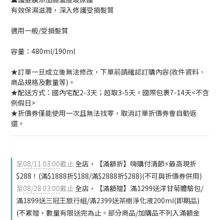
有效保濕滋潤，深入修護受損髮質
適用一般/受損髮質
容量：480ml/190ml
★訂單一旦成立後無法修改，下單前請確認訂購內容(收件資料、
商品規格及數量等)。
★配送方式：國內宅配2-3天；超取3-5天。國際包裹7-14天<不含
例假日>
★折價券僅能使用一次且無法找零，取消訂單折價券會自動返
還。
至
08/11 03:00
截止
全店，【滿額折】嗨購付清節⚡最高現折
$288！(滿$1888折$188/滿$2888折$288)(不可與折價券併用)
至
08/28 03:00
截止
全店，【滿額贈】滿1299送洋甘菊體驗包/
滿1899送三冠王旅行組/滿2399送茶樹淨化液200ml(即期品)
(不累贈，數量有限送完為止。部分商品/加購品不列入滿額金