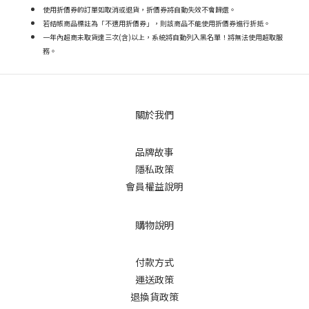
使用折價券的訂單如取消或退貨，折價券將自動失效不會歸還。
若結帳商品標註為「不適用折價券」，則該商品不能使用折價券進行折抵。
一年內超商未取貨達三次(含)以上，系統將自動列入黑名單！將無法使用超取服
務。
關於我們
品牌故事
隱私政策
會員權益說明
購物說明
付款方式
運送政策
退換貨政策