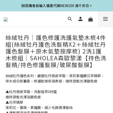
🆕首購會員輸入優惠代碼NEW100 滿千折百 >
絲絨牡丹│護色修護洗護氣墊木梳4件
組(絲絨牡丹護色洗髮精X2＋絲絨牡丹
護色髮膜＋原木氣墊按摩梳) 2洗1護
木梳組｜SAHOLEA森歐黎漾【持色洗
髮精/持色修護髮膜/玻尿酸髮膜】
絲絨牡丹護色系列，嚴選牡丹根皮萃取、茉莉紫羅蘭花萃精華、
保水成分尿囊素，修護乾燥保濕柔順，維持頭髮光澤顯色度
▲牡丹根皮萃取，洗髮植萃0矽靈
維持頭髮光澤及顯色度
▲花萃精華
茉莉花、薔薇、紫羅蘭，減少毛躁潤澤髮絲
▲護髮膜添加高濃度玻尿酸