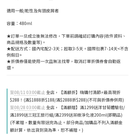
適用一般/乾性及有頭皮屑者
容量：480ml
★訂單一旦成立後無法修改，下單前請確認訂購內容(收件資料、
商品規格及數量等)。
★配送方式：國內宅配2-3天；超取3-5天。國際包裹7-14天<不含
例假日>
★折價券僅能使用一次且無法找零，取消訂單折價券會自動返
還。
至
08/11 03:00
截止
全店，【滿額折】嗨購付清節⚡最高現折
$288！(滿$1888折$188/滿$2888折$288)(不可與折價券併用)
至
08/28 03:00
截止
全店，【滿額贈】滿1299送洋甘菊體驗包/
滿1899送三冠王旅行組/滿2399送茶樹淨化液200ml(即期品)
(不累贈，數量有限送完為止。部分商品/加購品不列入滿額金
額計算，依出貨到貨為準，恕不補贈。)