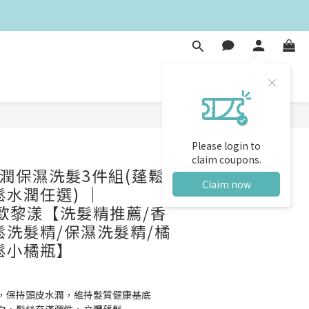
Please login to
claim coupons.
潤保濕洗髮3件組(蓬鬆
Claim now
鬆水潤任選) ｜
森歐黎漾【洗髮精推薦/香
鬆洗髮精/保濕洗髮精/橘
鬆小橘瓶】
，保持頭皮水潤，維持髮質健康基底