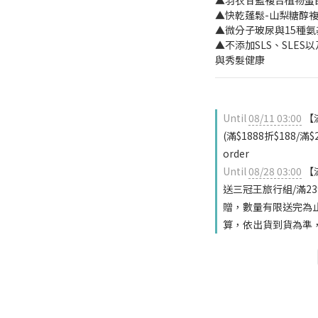
▲羽衣甘藍複合植物蛋
▲快乾蓬鬆-山梨糖醇
▲微分子玻尿與15種
▲不添加SLS、SLES
與秀髮健康
Until
08/11 03:00
【
(滿$1888折$188/滿
order
Until
08/28 03:00
【
送三冠王旅行組/滿239
贈，數量有限送完為
算，依出貨到貨為準，恕不