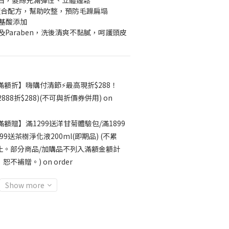
白，髮絲充滿彈性、立體蓬鬆
複合配方，幫助吹整，預防毛躁扁塌
氨基酸添加
以及Paraben，洗後清爽不黏膩，呵護頭皮
滿額折】嗨購付清節⚡最高現折$288！
$2888折$288)(不可與折價券併用) on
滿額贈】滿1299送洋甘菊體驗包/滿1899
9送茶樹淨化液200ml(即期品) (不累
止。部分商品/加購品不列入滿額金額計
補贈。) on order
Show more