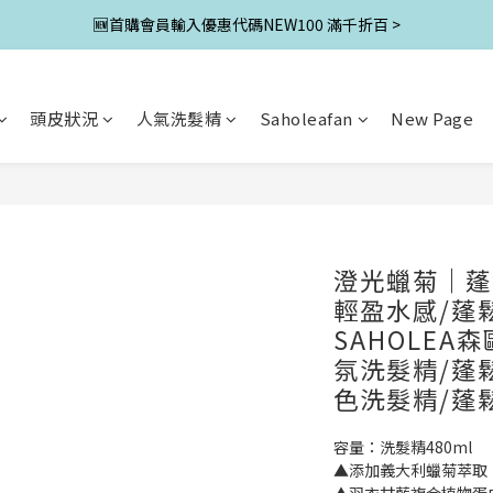
🆕首購會員輸入優惠代碼NEW100 滿千折百 >
頭皮狀況
人氣洗髮精
Saholeafan
New Page
澄光蠟菊｜蓬
輕盈水感/蓬
SAHOLEA
氛洗髮精/蓬
色洗髮精/蓬
容量：洗髮精480ml
▲添加義大利蠟菊萃取