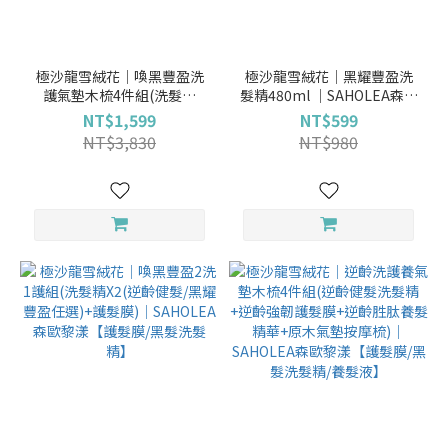
極沙龍雪絨花│喚黑豐盈洗
極沙龍雪絨花│黑耀豐盈洗
護氣墊木梳4件組(洗髮精
髮精480ml │SAHOLEA森歐
X2(逆齡健髮/黑耀豐盈任選)
黎漾【無矽靈洗髮精】
NT$1,599
NT$599
＋護髮膜＋原木氣墊按摩梳)
NT$3,830
NT$980
2洗1護木梳組│SAHOLEA森
歐黎漾【護髮膜/喚黑洗髮
精】