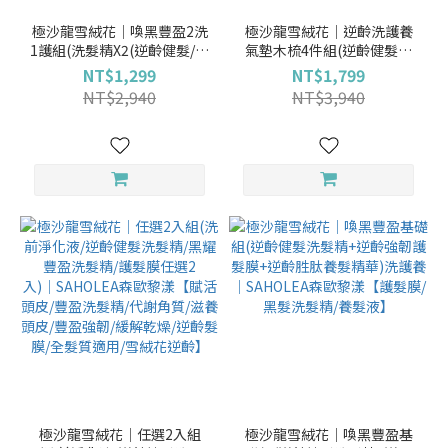
極沙龍雪絨花│喚黑豐盈2洗
極沙龍雪絨花│逆齡洗護養
1護組(洗髮精X2(逆齡健髮/黑
氣墊木梳4件組(逆齡健髮洗
耀豐盈任選)+護髮
髮精+逆齡強韌護髮膜+逆齡
NT$1,299
NT$1,799
膜)│SAHOLEA森歐黎漾
胜肽養髮精華+原木氣墊按摩
NT$2,940
NT$3,940
【護髮膜/黑髮洗髮精】
梳)｜SAHOLEA森歐黎漾
【護髮膜/黑髮洗髮精/養髮
液】
極沙龍雪絨花│任選2入組
極沙龍雪絨花│喚黑豐盈基