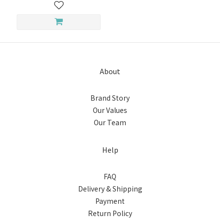
About
Brand Story
Our Values
Our Team
Help
FAQ
Delivery & Shipping
Payment
Return Policy