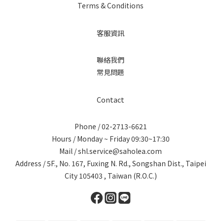
Terms & Conditions
客服資訊
聯絡我們
常見問題
Contact
Phone / 02-2713-6621
Hours / Monday ~ Friday 09:30~17:30
Mail / shl.service@saholea.com
Address / 5F., No. 167, Fuxing N. Rd., Songshan Dist., Taipei
City 105403 , Taiwan (R.O.C.)