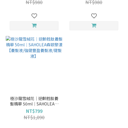
NT$980
NT$980
極沙龍雪絨花│逆齡胜肽養
髮精華 50ml│SAHOLEA森
歐黎漾【養髮液/強健豐盈養
NT$799
髮液/健髮液】
NT$1,090