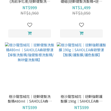
(洗前淨化液/逆齡健髮洗髮
礎組(逆齡健髮洗髮精+逆齡
精/黑耀豐盈洗髮精/護髮膜任
強韌護髮膜+逆齡胜肽養髮精
NT$999
NT$1,499
選2入)│SAHOLEA森歐黎漾
華)洗護養│SAHOLEA森歐
NT$1,960
NT$3,050
【賦活頭皮/豐盈洗髮精/代謝
黎漾【護髮膜/黑髮洗髮精/養
角質/滋養頭皮/豐盈強韌/緩
髮液】
解乾燥/逆齡髮膜/全髮質適
用/雪絨花逆齡】
極沙龍雪絨花│逆齡健髮洗
極沙龍雪絨花│逆齡強韌護
髮精480ml │SAHOLEA森歐
髮膜 190g│SAHOLEA森歐
黎漾【掉髮洗髮精/強健髮根
黎漾【髮膜/護髮膜/護色髮
NT$599
NT$599
洗髮精/無矽靈洗髮精】
膜】