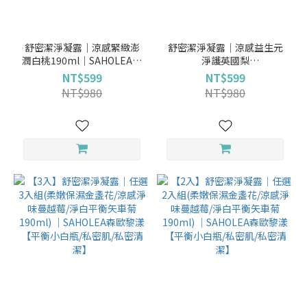
舒密潔淨凝露│涼感緊緻澎
舒密潔淨凝露│涼感益生元
潤白桃190ml│SAHOLEA森
淨護英國梨
歐黎漾【平衡小白瓶/私密肌/
190ml│SAHOLEA森歐黎漾
NT$599
NT$599
私密清潔】
【平衡小白瓶/私密肌/私密清
NT$980
NT$980
潔】