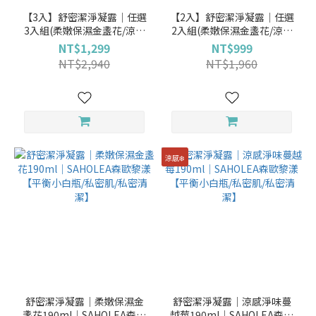
【3入】舒密潔淨凝露│任選
【2入】舒密潔淨凝露│任選
3入組(柔嫩保濕金盞花/涼感
2入組(柔嫩保濕金盞花/涼感
淨味蔓越莓/淨白平衡矢車菊
淨味蔓越莓/淨白平衡矢車菊
NT$1,299
NT$999
190ml) │SAHOLEA森歐黎
190ml) │SAHOLEA森歐黎
NT$2,940
NT$1,960
漾【平衡小白瓶/私密肌/私密
漾【平衡小白瓶/私密肌/私密
清潔】
清潔】
涼感❄️
舒密潔淨凝露│柔嫩保濕金
舒密潔淨凝露│涼感淨味蔓
盞花190ml│SAHOLEA森歐
越莓190ml│SAHOLEA森歐