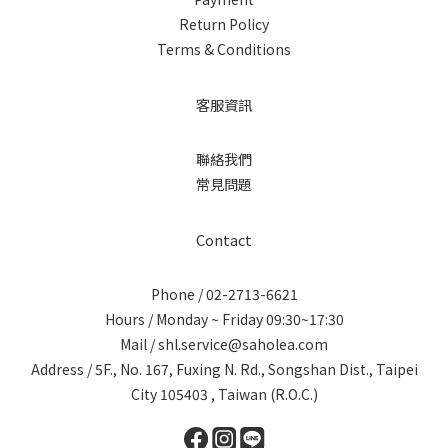
Return Policy
Terms & Conditions
客服資訊
聯絡我們
常見問題
Contact
Phone / 02-2713-6621
Hours / Monday ~ Friday 09:30~17:30
Mail / shl.service@saholea.com
Address / 5F., No. 167, Fuxing N. Rd., Songshan Dist., Taipei
City 105403 , Taiwan (R.O.C.)