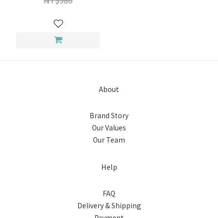
NT$980
About
Brand Story
Our Values
Our Team
Help
FAQ
Delivery & Shipping
Payment