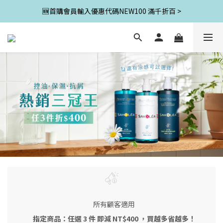
🆕首購會員輸入優惠代碼NEW100 滿千折百 >
所有顧客適用
指定商品：任選 3 件 即減 NT$400 ，買越多省越多！