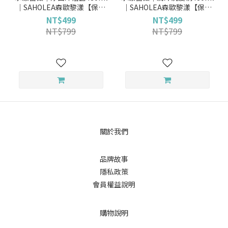
｜SAHOLEA森歐黎漾【保濕
｜SAHOLEA森歐黎漾【保濕
沐浴乳/香氛沐浴乳/香水沐浴
洗髮精/香水洗髮精】
NT$499
NT$499
乳】
NT$799
NT$799
關於我們
品牌故事
隱私政策
會員權益說明
購物說明