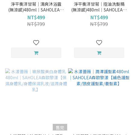
淨平衡洋甘菊│清爽沐浴露
淨平衡洋甘菊│控油洗髮精
(無涼感)480ml｜SAHOLEA森
(無涼感)480ml｜SAHOLEA森
歐黎漾【保濕沐浴乳/香氛沐
歐黎漾【去油洗髮精/蓬鬆洗
NT$499
NT$499
浴乳/清爽沐浴乳】
髮精/去頭皮味洗髮精】
NT$799
NT$799
售完