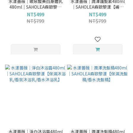
水漾薔薇│玻尿酸美白身體乳
水漾薔薇│潤澤護髮素480ml
480ml｜SAHOLEA森歐黎漾
｜SAHOLEA森歐黎漾【補色
【保濕身體乳/身體保濕乳液/
護髮素/頭皮護髮素/養髮素】
NT$499
NT$499
滋潤身體乳】
NT$799
NT$799
水漾薔薇│淨白沐浴露480ml
水漾薔薇│潤澤洗髮精480ml