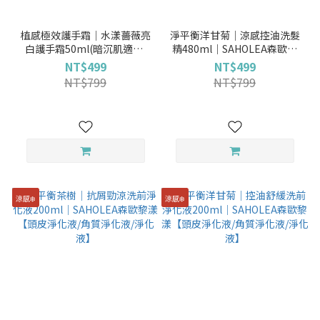
植感極效護手霜│水漾薔薇亮
淨平衡洋甘菊│涼感控油洗髮
白護手霜50ml(暗沉肌適用)
精480ml｜SAHOLEA森歐黎
效期最近至2027/01｜
漾【去油洗髮精/去頭皮味洗
NT$499
NT$499
SAHOLEA森歐黎漾【護手霜
髮精】
NT$799
NT$799
推薦/亮白護手霜】
涼感❄️
涼感❄️