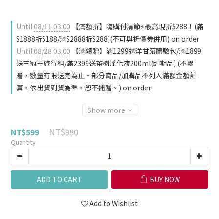
Until
08/11 03:00
【滿額折】嗨購付清節⚡最高現折$288！(滿
$1888折$188/滿$2888折$288)(不可與折價券併用) on order
Until
08/28 03:00
【滿額贈】滿1299送洋甘菊體驗包/滿1899
送三冠王旅行組/滿2399送茶樹淨化液200ml(即期品) (不累
贈，數量有限送完為止。部分商品/加購品不列入滿額金額計
算，依出貨到貨為準，恕不補贈。) on order
Show more
NT$980
NT$599
Quantity
ADD TO CART
BUY NOW
Add to Wishlist