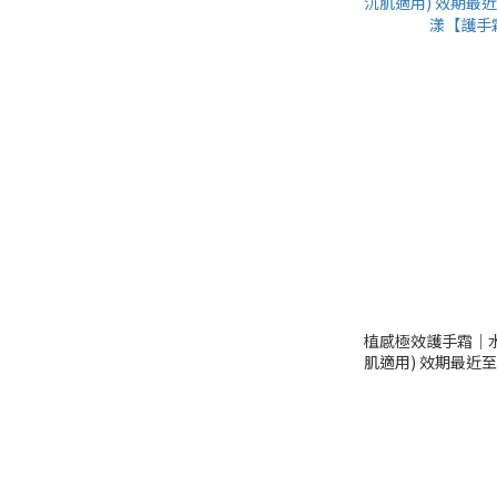
植感極效護手霜│水
肌適用) 效期最近至2
【護手霜