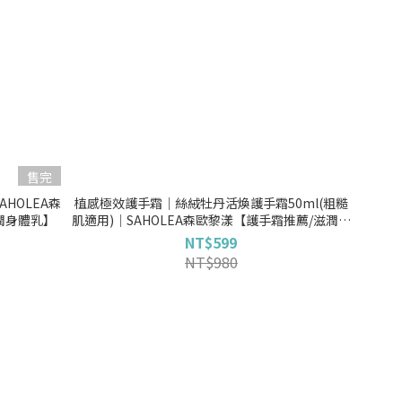
售完
HOLEA森
植感極效護手霜│絲絨牡丹活煥護手霜50ml(粗糙
潤身體乳】
肌適用)│SAHOLEA森歐黎漾【護手霜推薦/滋潤護
手霜】
NT$599
NT$980