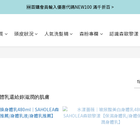
🆕首購會員輸入優惠代碼NEW100 滿千折百 >
質
頭皮狀況
人氣洗髮精
森粉專欄
認識森歐黎漾
霜
體乳還給妳滋潤的肌膚