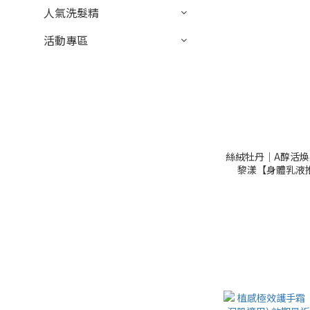
人氣洗髮精
活動專區
絲絨牡丹│A醇活煥身
黎漾【身體乳液推