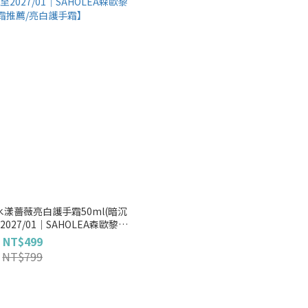
漾薔薇亮白護手霜50ml(暗沉
027/01｜SAHOLEA森歐黎漾
推薦/亮白護手霜】
NT$499
NT$799