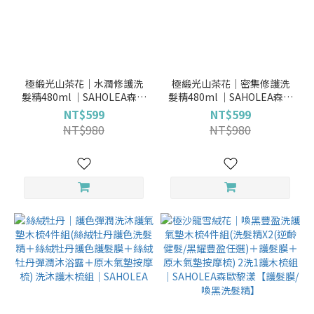
極緞光山茶花｜水潤修護洗
極緞光山茶花｜密集修護洗
髮精480ml ｜SAHOLEA森歐
髮精480ml ｜SAHOLEA森歐
黎漾【修護小粉瓶/洗髮精推
黎漾【修護小粉瓶/洗髮精推
NT$599
NT$599
薦/香氛洗髮精/修護洗髮精/
薦/香氛洗髮精/修護洗髮精/
NT$980
NT$980
縮毛矯正】
縮毛矯正】