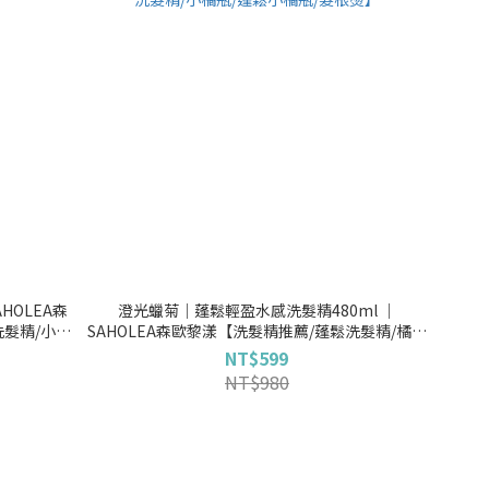
HOLEA森
澄光蠟菊｜蓬鬆輕盈水感洗髮精480ml ｜
洗髮精/小橘
SAHOLEA森歐黎漾【洗髮精推薦/蓬鬆洗髮精/橘色
洗髮精/小橘瓶/蓬鬆小橘瓶/髮根燙】
NT$599
NT$980