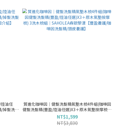
/控油任
質進化咖啡因│健髮洗髮精氣墊木梳4件組(咖啡因
精/掉髮洗髮
健髮洗髮精(豐盈/控油任選)X3＋原木氣墊按摩梳) 3
目介紹】
洗木梳組｜SAHOLEA森歐黎漾【豐盈養護/咖啡因
NT$1,599
洗髮精/頭皮養護】
NT$3,830