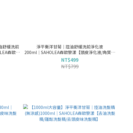
油舒緩洗前
淨平衡洋甘菊│控油舒緩洗前淨化液
LEA森歐黎
200ml│SAHOLEA森歐黎漾【頭皮淨化液/角質淨
精】
化液/淨化液】
NT$499
NT$799