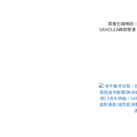
質進化咖啡因│
SAHOLEA森歐黎
健髮根洗髮精/控