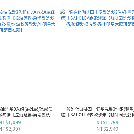
油洗髮3入組(無涼感/涼感任
質進化咖啡因│健髮洗髮3件組(豐盈
A森歐黎漾【控油蓬鬆/扁塌髮洗髮
選)│SAHOLEA森歐黎漾【咖啡因洗髮
/無矽靈/水波紋蓬鬆髮/小明星大
精/強健髮根洗髮精/小明星大跟班節
NT$1,099
NT$1,299
班節目推薦】
NT$2,397
NT$2,940