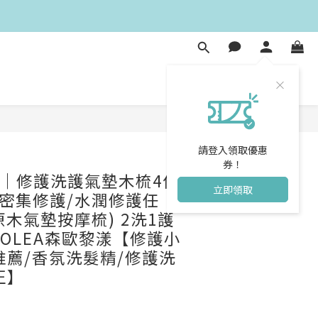
立即購買
請登入領取優惠
券！
｜修護洗護氣墊木梳4件
立即領取
(密集修護/水潤修護任
木氣墊按摩梳) 2洗1護
HOLEA森歐黎漾【修護小
推薦/香氛洗髮精/修護洗
正】