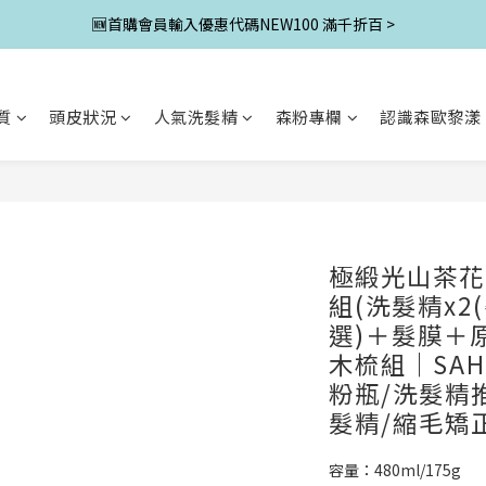
🆕首購會員輸入優惠代碼NEW100 滿千折百 >
質
頭皮狀況
人氣洗髮精
森粉專欄
認識森歐黎漾
極緞光山茶花
組(洗髮精x2
選)＋髮膜＋原
木梳組｜SA
粉瓶/洗髮精
髮精/縮毛矯
容量：480ml/175g