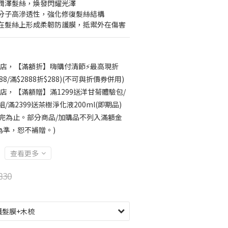
潤澤髮絲，煥發閃耀光澤
分子高滲透性，強化修復髮絲結構
在髮絲上形成柔韌防護膜，抵禦外在傷害
店，【滿額折】嗨購付清節⚡最高現折
188/滿$2888折$288)(不可與折價券併用)
店，【滿額贈】滿1299送洋甘菊體驗包/
/滿2399送茶樹淨化液200ml(即期品)
完為止。部分商品/加購品不列入滿額金
為準，恕不補贈。)
查看更多
830