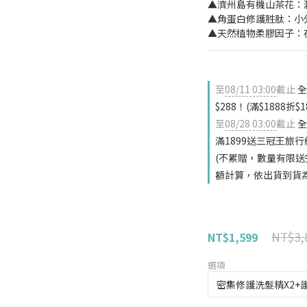
▲濟州島有機山茶花：
▲角蛋白修護胜肽：小
▲天然植物柔膠因子：
至
08/11 03:00
截止
全
$288！(滿$1888折$
至
08/28 03:00
截止
全
滿1899送三冠王旅行組
(不累贈，數量有限送
額計算，依出貨到貨
NT$3,
NT$1,599
選項