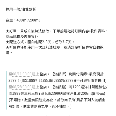
適用一般/油性髮質
容量：480ml/200ml
★訂單一旦成立後無法修改，下單前請確認訂購內容(收件資料、
商品規格及數量等)。
★配送方式：國內宅配2-3天；超取3-7天。
★折價券僅能使用一次且無法找零，取消訂單折價券會自動返
還。
至
08/11 03:00
截止
全店，【滿額折】嗨購付清節⚡最高現折
$288！(滿$1888折$188/滿$2888折$288)(不可與折價券併用)
至
08/28 03:00
截止
全店，【滿額贈】滿1299送洋甘菊體驗包/
滿1899送三冠王旅行組/滿2399送茶樹淨化液200ml(即期品)
(不累贈，數量有限送完為止。部分商品/加購品不列入滿額金
額計算，依出貨到貨為準，恕不補贈。)