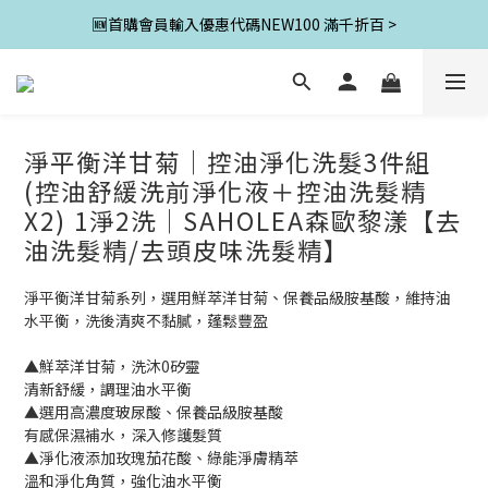
🆕首購會員輸入優惠代碼NEW100 滿千折百 >
淨平衡洋甘菊│控油淨化洗髮3件組
(控油舒緩洗前淨化液＋控油洗髮精
X2) 1淨2洗│SAHOLEA森歐黎漾【去
油洗髮精/去頭皮味洗髮精】
淨平衡洋甘菊系列，選用鮮萃洋甘菊、保養品級胺基酸，維持油
水平衡，洗後清爽不黏膩，蓬鬆豐盈
▲鮮萃洋甘菊，洗沐0矽靈
清新舒緩，調理油水平衡
▲選用高濃度玻尿酸、保養品級胺基酸
有感保濕補水，深入修護髮質
▲淨化液添加玫瑰茄花酸、綠能淨膚精萃
溫和淨化角質，強化油水平衡