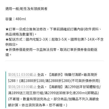
適用一般/乾性及有頭皮屑者
容量：480ml
★訂單一旦成立後無法修改，下單前請確認訂購內容(收件資料、
商品規格及數量等)。
★配送方式：國內宅配2-3天；超取3-5天。國際包裹7-14天<不含
例假日>
★折價券僅能使用一次且無法找零，取消訂單折價券會自動返
還。
至
08/11 03:00
截止
全店，【滿額折】嗨購付清節⚡最高現折
$288！(滿$1888折$188/滿$2888折$288)(不可與折價券併用)
至
08/28 03:00
截止
全店，【滿額贈】滿1299送洋甘菊體驗包/
滿1899送三冠王旅行組/滿2399送茶樹淨化液200ml(即期品)
(不累贈，數量有限送完為止。部分商品/加購品不列入滿額金
額計算，依出貨到貨為準，恕不補贈。)