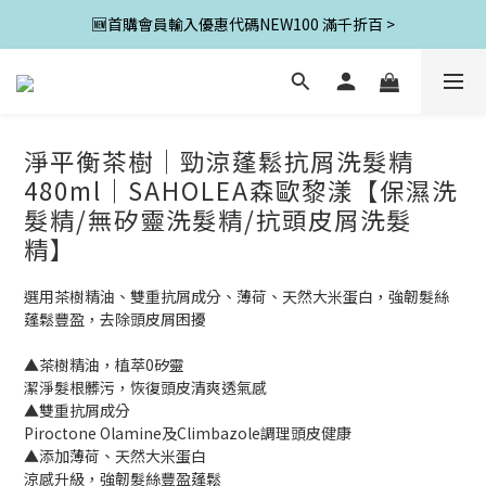
🆕首購會員輸入優惠代碼NEW100 滿千折百 >
淨平衡茶樹│勁涼蓬鬆抗屑洗髮精
480ml｜SAHOLEA森歐黎漾【保濕洗
髮精/無矽靈洗髮精/抗頭皮屑洗髮
精】
選用茶樹精油、雙重抗屑成分、薄荷、天然大米蛋白，強韌髮絲
蓬鬆豐盈，去除頭皮屑困擾
▲茶樹精油，植萃0矽靈
潔淨髮根髒污，恢復頭皮清爽透氣感
▲雙重抗屑成分
Piroctone Olamine及Climbazole調理頭皮健康
▲添加薄荷、天然大米蛋白
涼感升級，強韌髮絲豐盈蓬鬆