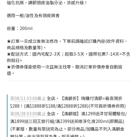
強化抗屑，調節頭皮油脂分泌，涼感升級！
適用一般/油性及有頭皮屑者
容量：200ml
★訂單一旦成立後無法修改，下單前請確認訂購內容(收件資料、
商品規格及數量等)。
★配送方式：國內宅配2-3天；超取3-5天。國際包裹7-14天<不含
例假日>
★折價券僅能使用一次且無法找零，取消訂單折價券會自動返
還。
至
08/11 03:00
截止
全店，【滿額折】嗨購付清節⚡最高現折
$288！(滿$1888折$188/滿$2888折$288)(不可與折價券併用)
至
08/28 03:00
截止
全店，【滿額贈】滿1299送洋甘菊體驗包/
滿1899送三冠王旅行組/滿2399送茶樹淨化液200ml(即期品)
(不累贈，數量有限送完為止。部分商品/加購品不列入滿額金
額計算，依出貨到貨為準，恕不補贈。)