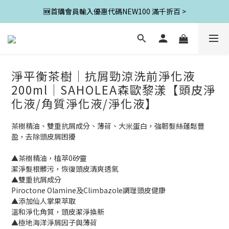
🆕首購會員輸入優惠代碼NEW100 滿千折百 >
淨平衡茶樹│抗屑勁涼洗前淨化液
200ml│SAHOLEA森歐黎漾【頭皮淨
化液/角質淨化液/淨化液】
茶樹精油、雙重抗屑成分、薄荷、大米蛋白，強韌髮絲蓬鬆豐
盈，去除頭皮屑困擾
▲茶樹精油，植萃0矽靈
潔淨髮根髒污，恢復頭皮清爽透氣
▲雙重抗屑成分
Piroctone Olamine及Climbazole調理頭皮健康
▲添加仙人掌果萃取
溫和淨化角質，頭皮潔淨換新
▲極地海洋淨屑因子與薄荷