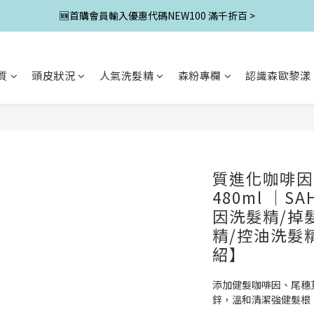
🆕首購會員輸入優惠代碼NEW100 滿千折百 >
質
頭皮狀況
人氣洗髮精
森粉專欄
認識森歐黎漾
質進化咖啡因
480ml ｜
因洗髮精/掉
精/控油洗髮
紹】
添加健髮咖啡因、尾穗
鋅，溫和清潔強健髮根