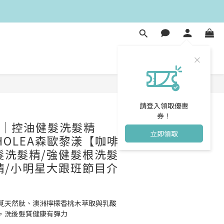
立即購買
請登入領取優惠
券！
│控油健髮洗髮精
立即領取
SAHOLEA森歐黎漾【咖啡
髮洗髮精/強健髮根洗髮
精/小明星大跟班節目介
莧天然肽、澳洲檸檬香桃木萃取與乳酸
，洗後髮質健康有彈力