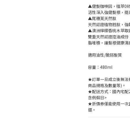
▲健髮咖啡因，植萃0
活性深入強健髮根，提
▲尾穗莧天然肽
天然認證植物胜肽，強
▲澳洲檸檬香桃木萃取
雙重天然認證控油成份
脂堆積，讓髮根健康清
適用油性/脆弱髮質
容量：480ml
★訂單一旦成立後無法
商品規格及數量等)。
★配送方式：國內宅配2-
含例假日>
★折價券僅能使用一次
還。