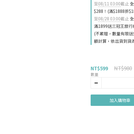
至
08/11 03:00
截止
全
$288！(滿$1888折$
至
08/28 03:00
截止
全
滿1899送三冠王旅行組
(不累贈，數量有限送
額計算，依出貨到貨
NT$980
NT$599
數量
加入購物車