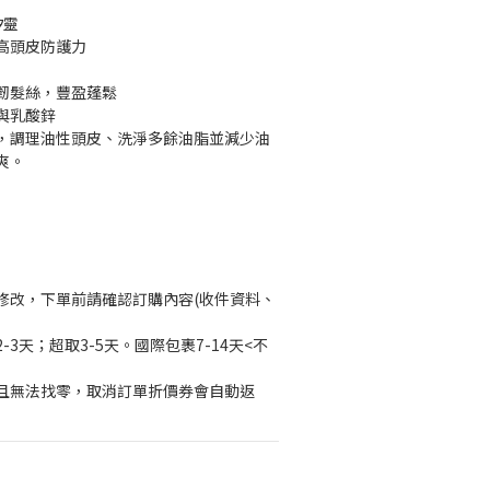
矽靈
高頭皮防護力
韌髮絲，豐盈蓬鬆
與乳酸鋅
，調理油性頭皮、洗淨多餘油脂並減少油
爽。
修改，下單前請確認訂購內容(收件資料、
3天；超取3-5天。國際包裹7-14天<不
且無法找零，取消訂單折價券會自動返