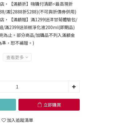
店，【滿額折】嗨購付清節⚡最高現折
188/滿$2888折$288)(不可與折價券併用)
店，【滿額贈】滿1299送洋甘菊體驗包/
/滿2399送茶樹淨化液200ml(即期品)
完為止。部分商品/加購品不列入滿額金
為準，恕不補贈。)
查看更多
立即購買
加入追蹤清單