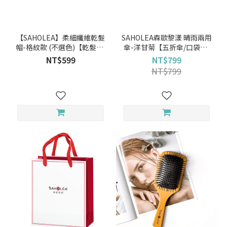
【SAHOLEA】柔細纖維乾髮
SAHOLEA森歐黎漾 晴雨兩用
帽-格紋款 (不選色)【乾髮巾/
傘-洋甘菊【五折傘/口袋傘/
擦髮帽/吸水髮帽】
晴雨傘推薦/雨傘推薦】
NT$599
NT$799
NT$799