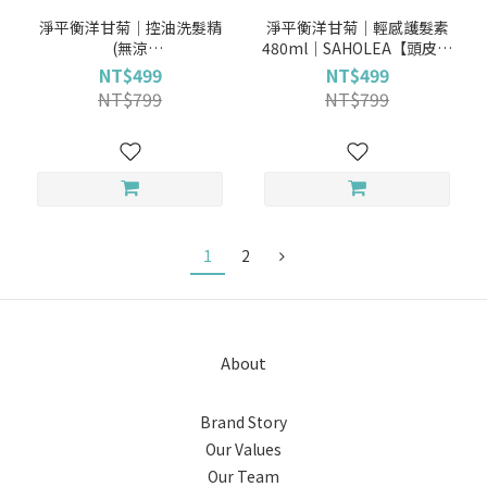
淨平衡洋甘菊│控油洗髮精
淨平衡洋甘菊│輕感護髮素
(無涼
480ml│SAHOLEA【頭皮護
感)480ml│SAHOLEA【去
髮素/養髮素/滋潤護髮素】
NT$499
NT$499
油洗髮精/蓬鬆洗髮精/去頭皮
NT$799
NT$799
味洗髮精】
1
2
About
Brand Story
Our Values
Our Team