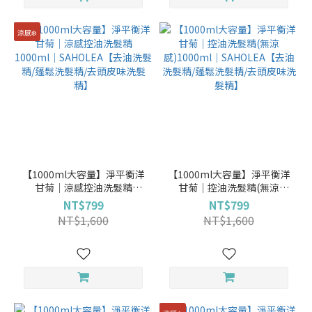
髮乳/清爽沐浴乳/控油蓬鬆/
扁塌髮洗髮精/水波紋蓬鬆
涼感❄️
髮】
【1000ml大容量】淨平衡洋
【1000ml大容量】淨平衡洋
甘菊│涼感控油洗髮精
甘菊│控油洗髮精(無涼
1000ml│SAHOLEA【去油
感)1000ml│SAHOLEA【去
NT$799
NT$799
洗髮精/蓬鬆洗髮精/去頭皮味
油洗髮精/蓬鬆洗髮精/去頭皮
NT$1,600
NT$1,600
洗髮精】
味洗髮精】