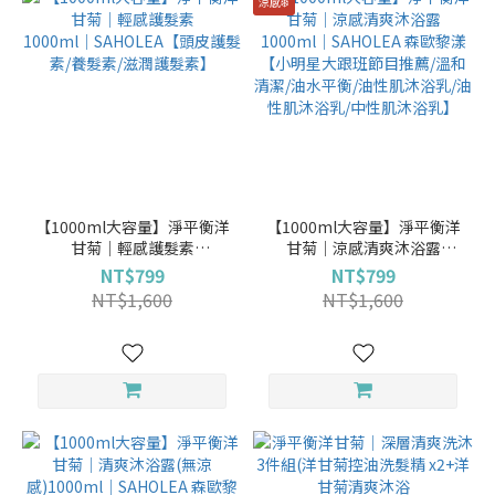
涼感❄️
【1000ml大容量】淨平衡洋
【1000ml大容量】淨平衡洋
甘菊│輕感護髮素
甘菊│涼感清爽沐浴露
1000ml│SAHOLEA【頭皮
1000ml│SAHOLEA 森歐黎
NT$799
NT$799
護髮素/養髮素/滋潤護髮素】
漾【小明星大跟班節目推薦/
NT$1,600
NT$1,600
溫和清潔/油水平衡/油性肌沐
浴乳/油性肌沐浴乳/中性肌沐
浴乳】