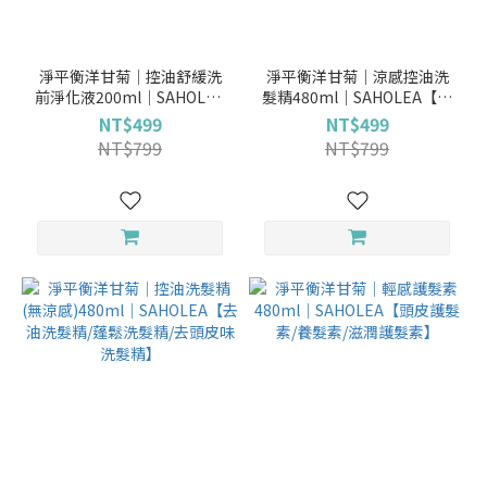
淨平衡洋甘菊│控油舒緩洗
淨平衡洋甘菊│涼感控油洗
前淨化液200ml│SAHOLEA
髮精480ml│SAHOLEA【去
森歐黎漾【頭皮淨化液/角質
油洗髮精/止癢洗髮精/去頭皮
NT$499
NT$499
淨化液/淨化液】
味洗髮精】
NT$799
NT$799