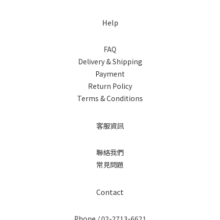
Help
FAQ
Delivery & Shipping
Payment
Return Policy
Terms & Conditions
客服資訊
聯絡我們
常見問題
Contact
Phone / 02-2713-6621