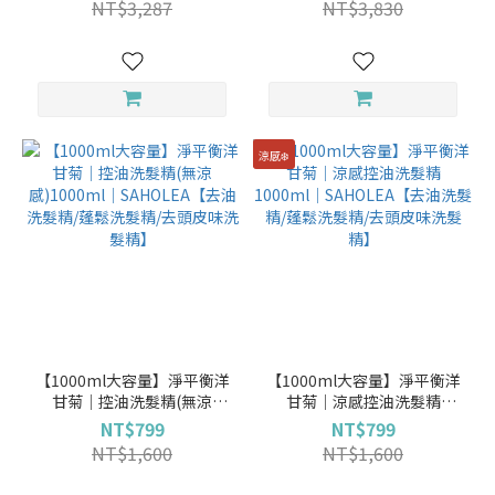
NT$3,287
NT$3,830
SAHOLEA森歐黎漾 【抗屑洗
歐黎漾【豐盈養護/咖啡因洗
髮精/止癢洗髮精/換季洗髮
髮精/頭皮養護】
精】
涼感❄️
【1000ml大容量】淨平衡洋
【1000ml大容量】淨平衡洋
甘菊│控油洗髮精(無涼
甘菊│涼感控油洗髮精
感)1000ml│SAHOLEA【去
1000ml│SAHOLEA【去油
NT$799
NT$799
油洗髮精/蓬鬆洗髮精/去頭皮
洗髮精/蓬鬆洗髮精/去頭皮味
NT$1,600
NT$1,600
味洗髮精】
洗髮精】