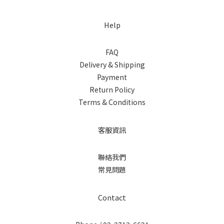
Help
FAQ
Delivery & Shipping
Payment
Return Policy
Terms & Conditions
客服資訊
聯絡我們
常見問題
Contact