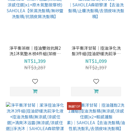
淨平衡茶樹｜控油雙效抗屑2
淨平衡洋甘菊│控油淨化洗
洗1沐氣墊木梳4件組(茶樹控
髮3件組(控油舒緩洗前淨化
油洗髮精x2+茶樹沐浴露(無
液+控油洗髮精X2) 1淨2洗
NT$1,399
NT$1,099
涼感/涼感任選)x1+原木氣墊
│SAHOLEA森歐黎漾【去油
NT$3,287
NT$2,397
按摩梳) SAHOLEA【保濕洗
洗髮精/止癢洗髮精/去頭皮味
髮精/無矽靈洗髮精/抗頭皮屑
洗髮精】
洗髮精】
熱銷TOP