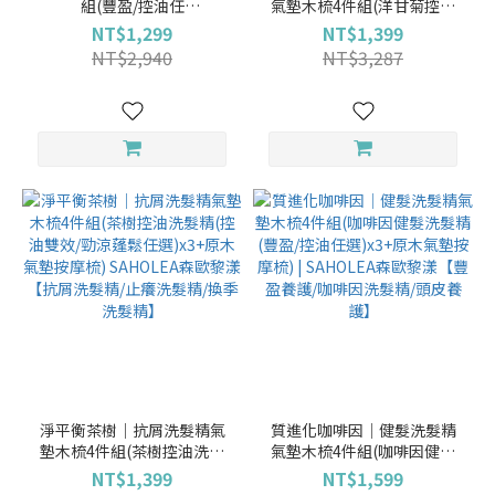
組(豐盈/控油任
氣墊木梳4件組(洋甘菊控油
選)│SAHOLEA森歐黎漾
洗髮精(無涼感/涼感任
NT$1,299
NT$1,399
【咖啡因洗髮精/掉髮洗髮精/
選)x3+原木氣墊按摩
NT$2,940
NT$3,287
強健髮根洗髮精/小明星大跟
梳)│SAHOLEA森歐黎漾
班節目介紹】
【換季洗髮精/溫和清潔/油性
肌洗髮乳/控油蓬鬆/扁塌髮洗
髮精/水波紋蓬鬆髮】
淨平衡茶樹｜抗屑洗髮精氣
質進化咖啡因│健髮洗髮精
墊木梳4件組(茶樹控油洗髮
氣墊木梳4件組(咖啡因健髮
精(控油雙效/勁涼蓬鬆任
洗髮精(豐盈/控油任選)x3+原
NT$1,399
NT$1,599
選)x3+原木氣墊按摩梳)
木氣墊按摩梳) | SAHOLEA森