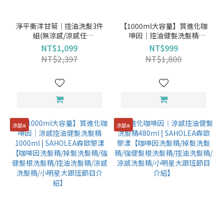
淨平衡洋甘菊│控油洗髮3件
【1000ml大容量】質進化咖
組(無涼感/涼感任
啡因│控油健髮洗髮精
選)│SAHOLEA森歐黎漾
1000ml | SAHOLEA森歐黎
NT$1,099
NT$999
【小明星大跟班節目推薦/控
漾【咖啡因洗髮精/掉髮洗髮
NT$2,397
NT$1,800
油蓬鬆/扁塌髮洗髮精/中性
精/強健髮根洗髮精/控油洗髮
髮/油性髮/無矽靈/水波紋蓬
精/小明星大跟班節目介紹】
鬆髮】
涼感❄️
涼感❄️