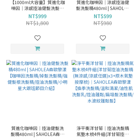
【1000ml大容量】質進化咖
質進化咖啡因│涼感控油健
啡因│涼感控油健髮洗髮精
髮洗髮精480ml | SAHOLEA
1000ml | SAHOLEA森歐黎
森歐黎漾【咖啡因洗髮精/掉
NT$999
NT$599
漾【咖啡因洗髮精/掉髮洗髮
髮洗髮精/強健髮根洗髮精/控
NT$1,800
NT$980
精/強健髮根洗髮精/控油洗髮
油洗髮精/涼感洗髮精/小明星
精/涼感洗髮精/小明星大跟班
大跟班節目介紹】
節目介紹】
質進化咖啡因│控油健髮洗
淨平衡洋甘菊│控油洗髮精
髮精480ml | SAHOLEA森歐
氣墊木梳4件組(洋甘菊控油