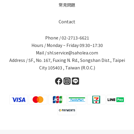
常見問題
Contact
Phone / 02-2713-6621
Hours / Monday ~ Friday 09:30~17:30
Mail / shl.service@saholea.com
Address / 5F., No. 167, Fuxing N. Rd., Songshan Dist., Taipei
City 105403 , Taiwan (R.O.C.)