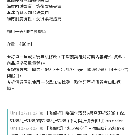
深度呵護髮質，恢復髮絲亮澤
▲沐浴露添加珍珠蛋白
維持肌膚彈性，洗後柔嫩透亮
適用一般/油性髮膚質
容量：480ml
★訂單一旦成立後無法修改，下單前請確認訂購內容(收件資料、
商品規格及數量等)。
★配送方式：國內宅配2-3天；超取3-5天。國際包裹7-14天<不含
例假日>
★折價券僅能使用一次且無法找零，取消訂單折價券會自動返
還。
Until
08/11 03:00
【滿額折】嗨購付清節⚡最高現折$288！(滿
$1888折$188/滿$2888折$288)(不可與折價券併用) on order
Until
08/28 03:00
【滿額贈】滿1299送洋甘菊體驗包/滿1899