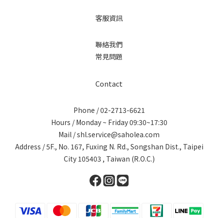
客服資訊
聯絡我們
常見問題
Contact
Phone / 02-2713-6621
Hours / Monday ~ Friday 09:30~17:30
Mail / shl.service@saholea.com
Address / 5F., No. 167, Fuxing N. Rd., Songshan Dist., Taipei
City 105403 , Taiwan (R.O.C.)