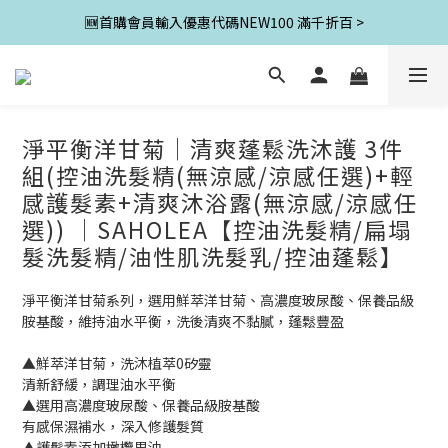
🆕首購會員輸入優惠代碼NEW100 滿千折百 >
淨平衡洋甘菊│清爽蓬鬆洗沐護 3件
組(控油洗髮精(無涼感/涼感任選)+輕
感護髮素+清爽沐浴露(無涼感/涼感任
選)) │SAHOLEA【控油洗髮精/扁塌
髮洗髮精/油性肌洗髮乳/控油蓬鬆】
淨平衡洋甘菊系列，選用鮮萃洋甘菊、高濃度玻尿酸、保養品級
胺基酸，維持油水平衡，洗後清爽不黏膩，蓬鬆豐盈
▲鮮萃洋甘菊，洗沐植萃0矽靈
清新舒緩，調理油水平衡
▲選用高濃度玻尿酸、保養品級胺基酸
有感保濕補水，深入修護髮質
▲護髮素添加橄欖果油