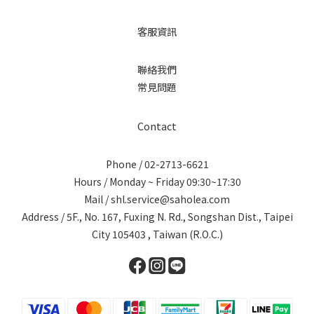
客服資訊
聯絡我們
常見問題
Contact
Phone / 02-2713-6621
Hours / Monday ~ Friday 09:30~17:30
Mail / shl.service@saholea.com
Address / 5F., No. 167, Fuxing N. Rd., Songshan Dist., Taipei
City 105403 , Taiwan (R.O.C.)