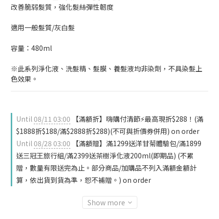
改善脆弱髮質，強化髮絲彈性韌度
適用一般髮質/灰白髮
容量：480ml
※此系列淨化液、洗髮精、髮膜、養髮液均非染劑，不具染髮上
色效果。
Until
08/11 03:00
【滿額折】嗨購付清節⚡最高現折$288！(滿
$1888折$188/滿$2888折$288)(不可與折價券併用) on order
Until
08/28 03:00
【滿額贈】滿1299送洋甘菊體驗包/滿1899
送三冠王旅行組/滿2399送茶樹淨化液200ml(即期品) (不累
贈，數量有限送完為止。部分商品/加購品不列入滿額金額計
算，依出貨到貨為準，恕不補贈。) on order
Show more