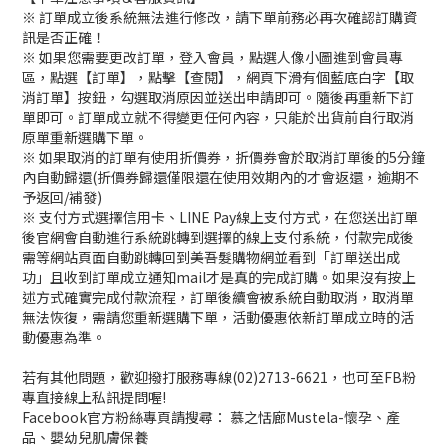
※ 訂單成立後系統無法進行修改，請下單前務必再次確認訂購資
訊是否正確！
※ 如果您需要更改訂單，登入會員，點選人像小圖進到會員專
區，點選【訂單】，點擊【查閱】，網頁下滑有個藍底白字【取
消訂單】按鈕，勾選取消原因並送出申請即可。隨後再重新下訂
單即可。訂單成立就不得變更任何內容，只能於出貨前自行取消
原單重新選購下單。
※ 如果取消的訂單有使用折價券，折價券會於取消訂單後的5分鐘
內自動歸還(折價券歸還僅限還在使用效期內的才會返還，逾期不
予返回/補發)
※ 支付方式選擇信用卡、LINE Pay線上支付方式，在您送出訂單
後官網會自動進行系統跳轉到選擇的線上支付系統，付款完成後
需等網站頁面自動跳轉回到美吾髮購物網並看到「訂單送出成
功」且收到訂單成立通知mail才是真的完成訂購。如果沒有按上
述方式確實完成付款流程，訂單後續會被系統自動取消，取消單
無法恢復，需請您重新選購下單，活動優惠依新訂單成立時的活
動優惠為準。
若有其他問題，歡迎撥打服務專線(02)2713-6621，也可至FB粉
專直接線上私訊提問喔!
Facebook官方粉絲專頁請搜尋： 慕之恬廊Mustela-懷孕、產
品、嬰幼兒肌膚保養