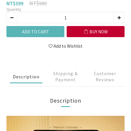
NT$980
NT$599
Quantity
ADD TO CART
BUY NOW
Add to Wishlist
Shipping &
Customer
Description
Payment
Reviews
Description