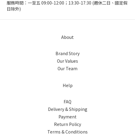
服務時間：一至五 09:00-12:00；13:30-17:30 (週休二日、國定假
日除外)
About
Brand Story
Our Values
Our Team
Help
FAQ
Delivery & Shipping
Payment
Return Policy
Terms & Conditions