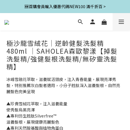
🆕首購會員輸入優惠代碼NEW100 滿千折百 >
極沙龍雪絨花│逆齡健髮洗髮精
480ml │SAHOLEA森歐黎漾【掉髮
洗髮精/強健髮根洗髮精/無矽靈洗髮
精】
冰峰雪融花萃取，滋養賦活頭皮，注入青春能量，展現亮澤秀
髮，特別推薦灰白髮者適用，小分子胜肽深入滋養髮根，自然亮
麗髮色完美呈現
▲珍貴雪絨花萃取，注入滋養能量
使秀髮烏黑亮澤
▲專利仿生胜肽Silverfree™
滋養髮根，展現健康亮麗髮色
▲專利天然胺基酸與植物角蛋白