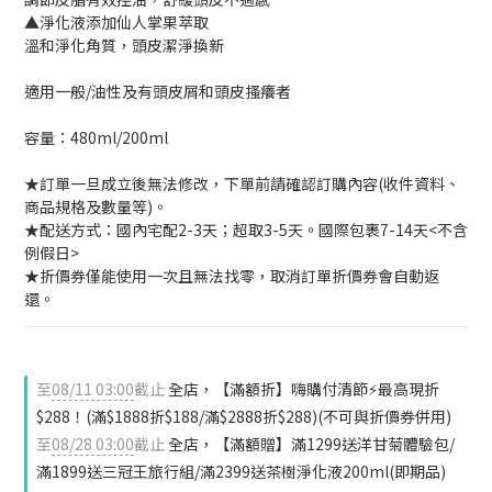
▲淨化液添加仙人掌果萃取
溫和淨化角質，頭皮潔淨換新
適用一般/油性及有頭皮屑和頭皮搔癢者
容量：480ml/200ml
★訂單一旦成立後無法修改，下單前請確認訂購內容(收件資料、
商品規格及數量等)。
★配送方式：國內宅配2-3天；超取3-5天。國際包裹7-14天<不含
例假日>
★折價券僅能使用一次且無法找零，取消訂單折價券會自動返
還。
至
08/11 03:00
截止
全店，【滿額折】嗨購付清節⚡最高現折
$288！(滿$1888折$188/滿$2888折$288)(不可與折價券併用)
至
08/28 03:00
截止
全店，【滿額贈】滿1299送洋甘菊體驗包/
滿1899送三冠王旅行組/滿2399送茶樹淨化液200ml(即期品)