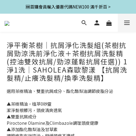
🆕首購會員輸入優惠代碼NEW100 滿千折百 >
淨平衡茶樹│抗屑淨化洗髮組(茶樹抗
屑勁涼洗前淨化液＋茶樹抗屑洗髮精
(控油雙效抗屑/勁涼蓬鬆抗屑任選)) 1
淨1洗│SAHOLEA森歐黎漾 【抗屑洗
髮精/止癢洗髮精/換季洗髮精】
選用茶樹精油、雙重抗屑成分、酯化酪梨油調節皮脂分泌
▲茶樹精油，植萃0矽靈
潔淨髮根髒污，頭皮清爽透氣
▲雙重抗屑成分
Piroctone Olamine及Climbazole調理頭皮健康
▲添加酯化酪梨油及甘草素
調節皮脂有效控油，舒緩頭皮不適感