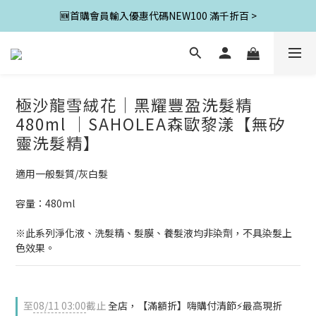
🆕首購會員輸入優惠代碼NEW100 滿千折百 >
極沙龍雪絨花│黑耀豐盈洗髮精
480ml │SAHOLEA森歐黎漾【無矽
靈洗髮精】
適用一般髮質/灰白髮
容量：480ml
※此系列淨化液、洗髮精、髮膜、養髮液均非染劑，不具染髮上
色效果。
至
08/11 03:00
截止
全店，【滿額折】嗨購付清節⚡最高現折