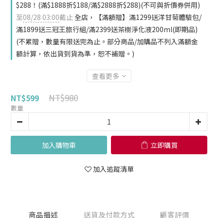
$288！(滿$1888折$188/滿$2888折$288)(不可與折價券併用)
至
08/28 03:00
截止
全店，【滿額贈】滿1299送洋甘菊體驗包/
滿1899送三冠王旅行組/滿2399送茶樹淨化液200ml(即期品)
(不累贈，數量有限送完為止。部分商品/加購品不列入滿額金
額計算，依出貨到貨為準，恕不補贈。)
查看更多
NT$980
NT$599
數量
加入購物車
立即購買
加入追蹤清單
商品描述
送貨及付款方式
顧客評價